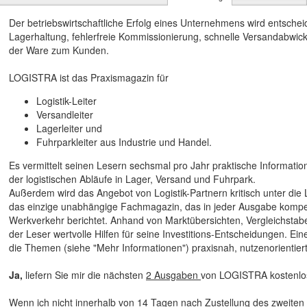
Der betriebswirtschaftliche Erfolg eines Unternehmens wird entschei
Lagerhaltung, fehlerfreie Kommissionierung, schnelle Versandabwic
der Ware zum Kunden.
LOGISTRA ist das Praxismagazin für
Logistik-Leiter
Versandleiter
Lagerleiter und
Fuhrparkleiter aus Industrie und Handel.
Es vermittelt seinen Lesern sechsmal pro Jahr praktische Information
der logistischen Abläufe in Lager, Versand und Fuhrpark.
Außerdem wird das Angebot von Logistik-Partnern kritisch unter d
das einzige unabhängige Fachmagazin, das in jeder Ausgabe kompete
Werkverkehr berichtet. Anhand von Marktübersichten, Vergleichstab
der Leser wertvolle Hilfen für seine Investitions-Entscheidungen. Ei
die Themen (siehe "Mehr Informationen") praxisnah, nutzenorientiert
Ja,
liefern Sie mir die nächsten
2 Ausgaben
von LOGISTRA kostenlo
Wenn ich nicht innerhalb von 14 Tagen nach Zustellung des zweiten He