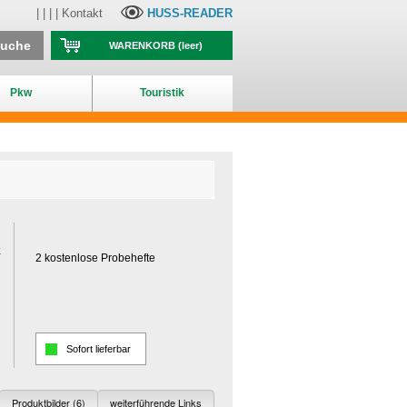
| | | |
Kontakt
HUSS-READER
suche
WARENKORB
(leer)
Pkw
Touristik
k
2 kostenlose Probehefte
Sofort lieferbar
Produktbilder (6)
weiterführende Links