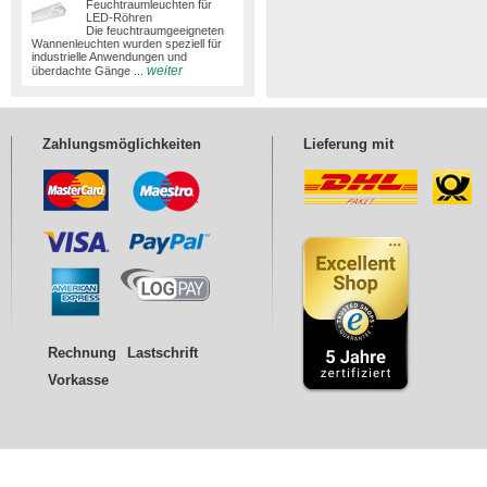
Feuchtraumleuchten für
LED-Röhren
Die feuchtraumgeeigneten
Wannenleuchten wurden speziell für
industrielle Anwendungen und
weiter
überdachte Gänge ...
Zahlungsmöglichkeiten
Lieferung mit
Rechnung
Lastschrift
Vorkasse