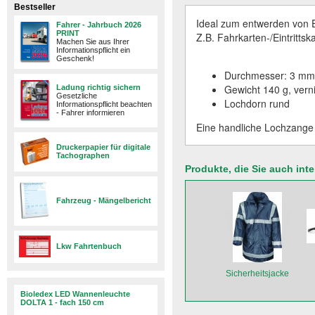
Bestseller
​Ideal zum entwerden von E
Fahrer - Jahrbuch 2026
PRINT
Z.B. Fahrkarten-/Eintritts
Machen Sie aus Ihrer
Informationspflicht ein
Geschenk!
Durchmesser: 3 mm
Gewicht 140 g, verni
Ladung richtig sichern
Gesetzliche
Lochdorn rund
Informationspflicht beachten
- Fahrer informieren
Eine handliche Lochzange 
Druckerpapier für digitale
Tachographen
Produkte, die Sie auch int
Fahrzeug - Mängelbericht
Lkw Fahrtenbuch
Sicherheitsjacke
Bioledex LED Wannenleuchte
DOLTA 1 - fach 150 cm