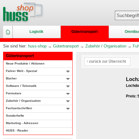
Logistik
Gütertransport
Omnibu
Sie sind hier:
huss-shop
→
Gütertransport
→
Zubehör / Organisation
→
Fuh
Gütertransport
zurück zur Übersicht
Neue Produkte / Aktionen
Fahrer Welt - Spezial
Bücher
Lochz
Lochdo
Software / Telematik
Formulare
Preis:
Zubehör / Organisation
Fachzeitschriften
Sonderhefte
Marketing - Adressen
HUSS - Reader