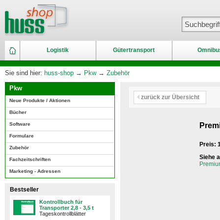
Logistik
Gütertransport
Omnibu
Sie sind hier:
huss-shop
→
Pkw
→
Zubehör
Pkw
zurück zur Übersicht
Neue Produkte / Aktionen
Bücher
Software
Prem
Formulare
Preis:
Zubehör
Siehe 
Fachzeitschriften
Premiu
Marketing - Adressen
Bestseller
Kontrollbuch für
Transporter 2,8 - 3,5 t
Tageskontrollblätter