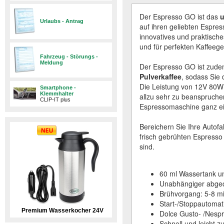
Der Espresso GO ist das
u
Urlaubs - Antrag
auf ihren geliebten Espre
innovatives und praktisches
und für perfekten Kaffeeg
Fahrzeug - Störungs -
Meldung
​Der Espresso GO ist zude
Pulverkaffee
, sodass Sie 
Die Leistung von 12V 80W 
Smartphone -
Klemmhalter
allzu sehr zu beanspruche
CLIP-IT plus
Espressomaschine ganz ei
Bereichern Sie Ihre Autof
frisch gebrühten Espresso 
sind.
60 ml Wassertank u
Unabhängiger abgedi
Brühvorgang: 5-8 m
Start-/Stoppautomati
Premium Wasserkocher 24V
Dolce Gusto- /Nespr
Schnell und leicht z