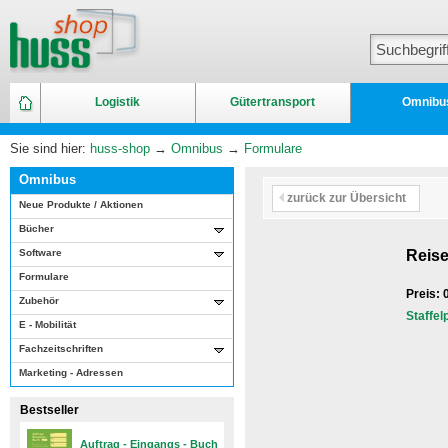
Logistik
Gütertransport
Omnibu
Sie sind hier:
huss-shop
→
Omnibus
→
Formulare
Omnibus
zurück zur Übersicht
Neue Produkte / Aktionen
Bücher
Software
Reis
Formulare
Preis:
Zubehör
Staffel
E - Mobilität
Fachzeitschriften
Marketing - Adressen
Bestseller
Auftrag - Eingangs - Buch