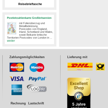
Reisebrieftasche
Postleitzahlenkarte Großbritannien
mit Folienüberzug und
Metallbeleistung
Postcodes von England,
Irland, Schottland und Wales,
sowie Beikarte britische
Territorien Postcodes von London in ...
weiter
Zahlungsmöglichkeiten
Lieferung mit
Rechnung
Lastschrift