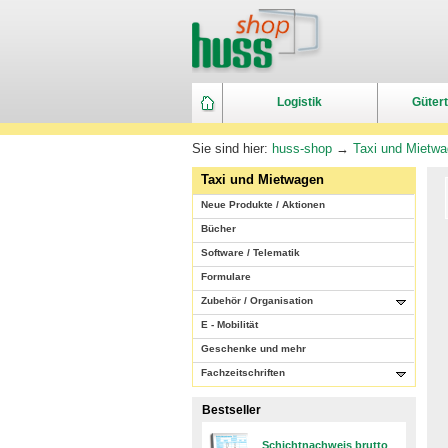
Logistik
Gütert
Sie sind hier:
huss-shop
→
Taxi und Mietw
Taxi und Mietwagen
Neue Produkte / Aktionen
Bücher
Software / Telematik
Formulare
Zubehör / Organisation
E - Mobilität
Geschenke und mehr
Fachzeitschriften
Bestseller
Schichtnachweis brutto