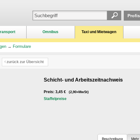
Profi
ransport
Omnibus
Taxi und Mietwagen
agen
→
Formulare
zurück zur Übersicht
Schicht- und Arbeitszeitnachweis
Preis: 3,45 €
(2,90+MwSt)
Staffelpreise
Beschreibung
Mehr 