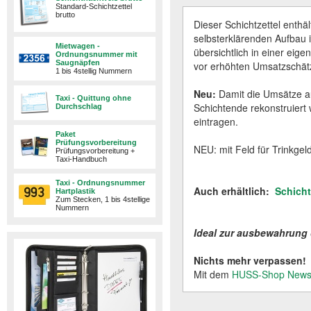
Standard-Schichtzettel
brutto
Dieser Schichtzettel enthä
selbsterklärenden Aufbau i
Mietwagen -
übersichtlich in einer eige
Ordnungsnummer mit
Saugnäpfen
vor erhöhten Umsatzschät
1 bis 4stellig Nummern
Neu:
Damit die Umsätze au
Taxi - Quittung ohne
Schichtende rekonstruiert
Durchschlag
eintragen.
Paket
Prüfungsvorbereitung
NEU: mit Feld für Trinkgeld
Prüfungsvorbereitung +
Taxi-Handbuch
Taxi - Ordnungsnummer
Auch erhältlich:
Schicht
Hartplastik
Zum Stecken, 1 bis 4stellige
Nummern
Ideal zur ausbewahrung
Nichts mehr verpassen!
Mit dem
HUSS-Shop Newsl