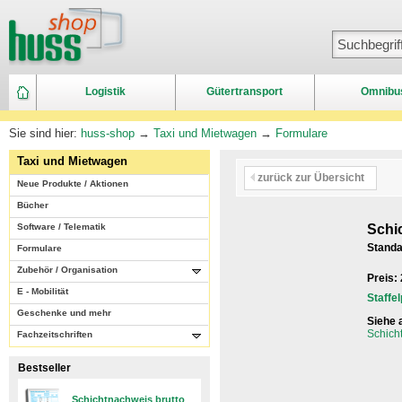
Logistik
Gütertransport
Omnibu
Sie sind hier:
huss-shop
→
Taxi und Mietwagen
→
Formulare
Taxi und Mietwagen
zurück zur Übersicht
Neue Produkte / Aktionen
Bücher
Software / Telematik
Schi
Standa
Formulare
Zubehör / Organisation
Preis:
E - Mobilität
Staffe
Geschenke und mehr
Siehe 
Schich
Fachzeitschriften
Bestseller
Schichtnachweis brutto