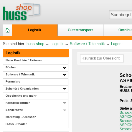
Logistik
Gütertransport
Omnibu
Sie sind hier:
huss-shop
→
Logistik
→
Software / Telematik
→
Lager
Logistik
zurück zur Übersicht
Neue Produkte / Aktionen
Bücher
Software / Telematik
Scho
ASPIO
Formulare
Ergänz
Zubehör / Organisation
HUSS-E
Geschenke und mehr
Preis:
Fachzeitschriften
Siehe 
Sonderhefte
Schocks
ASPION 
Marketing - Adressen
Schocks
HUSS - Reader
ASPION 
Schock