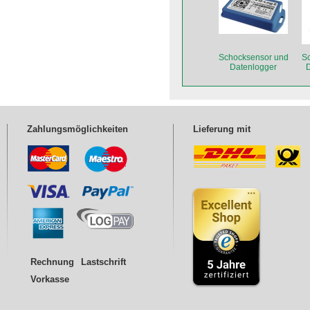
Schocksensor und
S
Datenlogger
D
ASPION G-Log 2
als Einzelgerät
A
Zahlungsmöglichkeiten
Lieferung mit
Rechnung
Lastschrift
Vorkasse