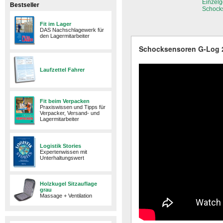
Einzelg
Bestseller
Schocks
Fit im Lager
DAS Nachschlagewerk für
den Lagermitarbeiter
Schocksensoren G-Log 2
Laufzettel Fahrer
Fit beim Verpacken
Praxiswissen und Tipps für
Verpacker, Versand- und
Lagermitarbeiter
Logistik Stories
Expertenwissen mit
Unterhaltungswert
Holzkugel Sitzauflage
grau
Massage + Ventilation