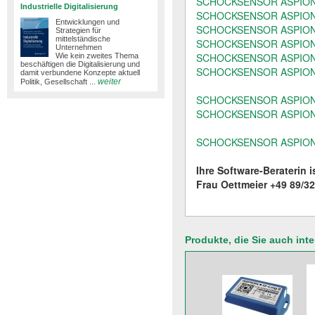
SCHOCKSENSOR ASPION
Industrielle Digitalisierung
SCHOCKSENSOR ASPION-G
Entwicklungen und
SCHOCKSENSOR ASPION-G
Strategien für
mittelständische
SCHOCKSENSOR ASPION G-L
Unternehmen
SCHOCKSENSOR ASPION G-L
Wie kein zweites Thema
beschäftigen die Digitalisierung und
SCHOCKSENSOR ASPION G-L
damit verbundene Konzepte aktuell
weiter
Politik, Gesellschaft ...
SCHOCKSENSOR ASPION G
SCHOCKSENSOR ASPION 
SCHOCKSENSOR ASPION G-L
Ihre Software-Beraterin i
Frau Oettmeier +49 89/3
Produkte, die Sie auch int