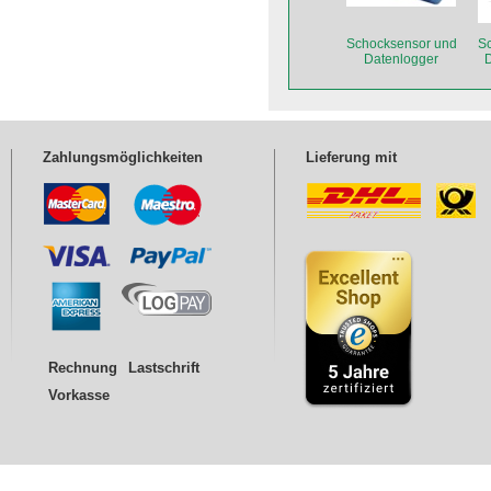
Schocksensor und
S
Datenlogger
D
ASPION G-Log 2
als Einzelgerät
A
Zahlungsmöglichkeiten
Lieferung mit
Rechnung
Lastschrift
Vorkasse