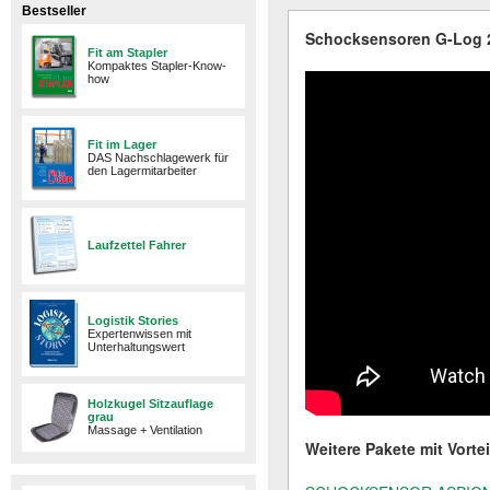
Bestseller
Schocksensoren G-Log 2
Fit am Stapler
Kompaktes Stapler-Know-
how
Fit im Lager
DAS Nachschlagewerk für
den Lagermitarbeiter
Laufzettel Fahrer
Logistik Stories
Expertenwissen mit
Unterhaltungswert
Holzkugel Sitzauflage
grau
Massage + Ventilation
Weitere Pakete mit Vort