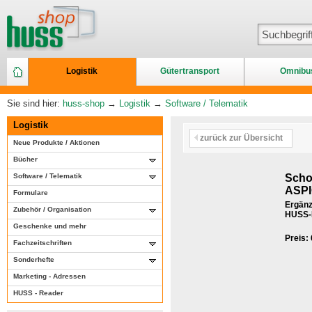
Logistik
Gütertransport
Omnibu
Sie sind hier:
huss-shop
→
Logistik
→
Software / Telematik
Logistik
zurück zur Übersicht
Neue Produkte / Aktionen
Bücher
Software / Telematik
Scho
ASPI
Formulare
Ergänz
Zubehör / Organisation
HUSS-E
Geschenke und mehr
Preis:
Fachzeitschriften
Sonderhefte
Marketing - Adressen
HUSS - Reader