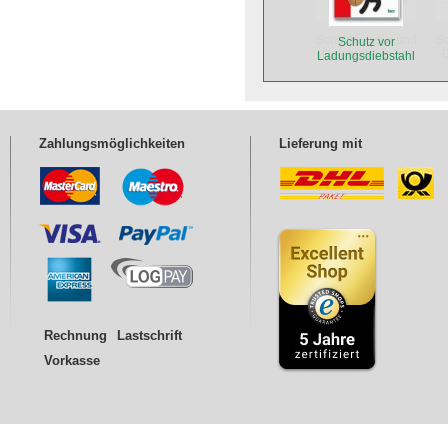
Schocksensor und
S
Schutz vor
Datenlogger 3er
D
Ladungsdiebstahl
Einsteigerpaket
ASPION G-Log
Zahlungsmöglichkeiten
Lieferung mit
Rechnung
Lastschrift
Vorkasse