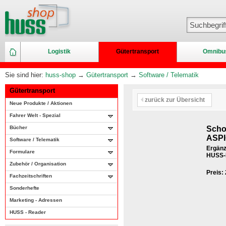
Logistik
Gütertransport
Omnibu
Sie sind hier:
huss-shop
→
Gütertransport
→
Software / Telematik
Gütertransport
zurück zur Übersicht
Neue Produkte / Aktionen
Fahrer Welt - Spezial
Bücher
Scho
ASPI
Software / Telematik
Ergänz
Formulare
HUSS-E
Zubehör / Organisation
Preis:
Fachzeitschriften
Sonderhefte
Marketing - Adressen
HUSS - Reader