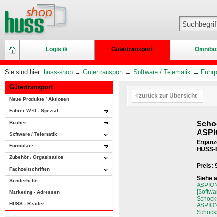
Logistik
Gütertransport
Omnibu
Sie sind hier:
huss-shop
→
Gütertransport
→
Software / Telematik
→
Fuhrp
Gütertransport
zurück zur Übersicht
Neue Produkte / Aktionen
Fahrer Welt - Spezial
Bücher
Scho
ASPIO
Software / Telematik
Ergänz
Formulare
HUSS-E
Zubehör / Organisation
Preis:
Fachzeitschriften
Siehe 
Sonderhefte
ASPION
[Softwa
Marketing - Adressen
Schocks
HUSS - Reader
ASPION
Schocks