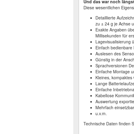
Und das war noch längst 
Diese wesentlichen Eigens
Detaillierte Aufzei
zu ± 24 g je Achse
Exakte Angaben über
Millisekunden für e
Lagevisualisierung 
Einfach bedienbare 
Auslesen des Senso
Günstig in der Ansc
Sprachversionen De
Einfache Montage un
Kleines, kompaktes G
Lange Batterielaufz
Einfache Inbetrieb
Kabellose Kommunik
Auswertung exportier
Mehrfach einsetzbar
u.v.m.
Technische Daten finden 