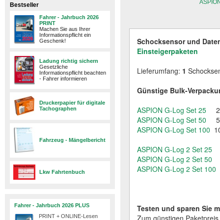
ASPION
Bestseller
Fahrer - Jahrbuch 2026
PRINT
Machen Sie aus Ihrer
Informationspflicht ein
Schocksensor und Daten
Geschenk!
Einsteigerpaketen
Ladung richtig sichern
Gesetzliche
Lieferumfang:
1
Schockse
Informationspflicht beachten
- Fahrer informieren
Günstige Bulk-Verpack
Druckerpapier für digitale
ASPION G-Log Set 25
25 
Tachographen
ASPION G-Log Set 50
50 
ASPION G-Log Set 100
10
Fahrzeug - Mängelbericht
ASPION G-Log 2 Set 25
ASPION G-Log 2 Set 50
5
ASPION G-Log 2 Set 100
1
Lkw Fahrtenbuch
Fahrer - Jahrbuch 2026 PLUS
Testen und sparen Sie m
PRINT + ONLINE-Lesen
Zum günstigen Paketpreis e