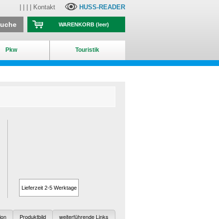
| | | |
Kontakt
HUSS-READER
suche
WARENKORB
(leer)
Pkw
Touristik
Lieferzeit 2-5 Werktage
ion
Produktbild
weiterführende Links