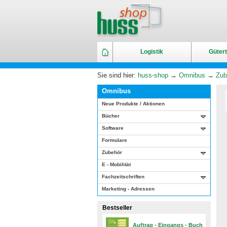
Logistik
Gütert
Sie sind hier:
huss-shop
→
Omnibus
→
Zub
Omnibus
Neue Produkte / Aktionen
Bücher
Software
Formulare
Zubehör
E - Mobilität
Fachzeitschriften
Marketing - Adressen
Bestseller
Auftrag - Eingangs - Buch