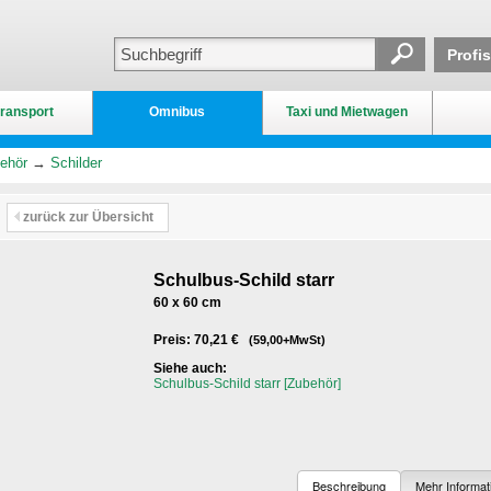
Profi
ransport
Omnibus
Taxi und Mietwagen
ehör
→
Schilder
zurück zur Übersicht
Schulbus-Schild starr
60 x 60 cm
Preis: 70,21 €
(59,00+MwSt)
Siehe auch:
Schulbus-Schild starr [Zubehör]
Beschreibung
Mehr Informat