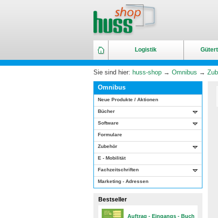
Logistik
Gütert
Sie sind hier:
huss-shop
→
Omnibus
→
Zub
Omnibus
Neue Produkte / Aktionen
Bücher
Software
Formulare
Zubehör
E - Mobilität
Fachzeitschriften
Marketing - Adressen
Bestseller
Auftrag - Eingangs - Buch