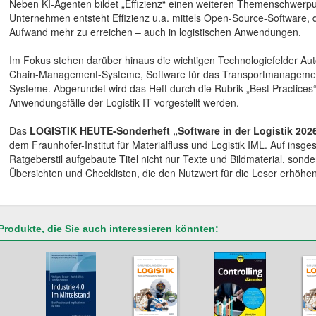
Neben KI-Agenten bildet „Effizienz“ einen weiteren Themenschwerpu
Unternehmen entsteht Effizienz u.a. mittels Open-Source-Software, d
Aufwand mehr zu erreichen – auch in logistischen Anwendungen.
Im Fokus stehen darüber hinaus die wichtigen Technologiefelder Au
Chain-Management-Systeme, Software für das Transportmanagem
Systeme. Abgerundet wird das Heft durch die Rubrik „Best Practices
Anwendungsfälle der Logistik-IT vorgestellt werden.
Das
LOGISTIK HEUTE-Sonderheft „Software in der Logistik 202
dem Fraunhofer-Institut für Materialfluss und Logistik IML. Auf insge
Ratgeberstil aufgebaute Titel nicht nur Texte und Bildmaterial, sonde
Übersichten und Checklisten, die den Nutzwert für die Leser erhöhen
Produkte, die Sie auch interessieren könnten: