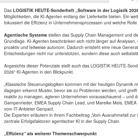
Das
LOGISTIK HEUTE-Sonderheft „Software in der Logistik 202
Möglichkeiten, die KI-Agenten entlang der Lieferkette bieten. Ein 
fokussiert die Effizienz in Unternehmensprozessen und welche Rolle di
Agentische Systeme
stellen das Supply Chain Management und die 
Grundlage. KI-Agenten beschränken sich nicht länger auf Analysen, 
proaktiv und teilweise autonom. Dadurch entsteht eine neue Generati
Entscheidungen nicht nur unterstützen, sondern diese auch selbststä
Angesichts dieser Potenziale stellt auch das LOGISTIK HEUTE-Sonder
2026“ KI-Agenten in den Blickpunkt.
„Klassische Steuerungslogiken kommen mit der heutigen Dynamik nic
dagegen erkennt Muster, bevor sie zu Problemen werden, und greift 
reaktiv zu managen, agieren Unternehmen vorausschauend – und das 
Gampenrieder, EMEA Supply Chain Lead, und Mareike Meis, EMEA S
vom IT-Anbieter Genpact.
Die Experten erläutern in ihrem Fachbeitrag „Vom Ausnahmefall zur i
zentrale Erfolgsfaktoren agentischer KI in der Supply Chain.
„Effizienz“ als weiterer Themenschwerpunkt