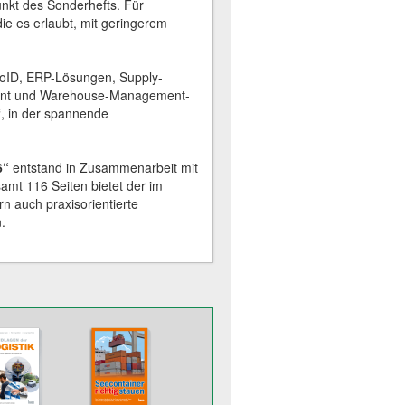
nkt des Sonderhefts. Für
ie es erlaubt, mit geringerem
toID, ERP-Lösungen, Supply-
ent und Warehouse-Management-
“, in der spannende
6“
entstand in Zusammenarbeit mit
samt 116 Seiten bietet der im
rn auch praxisorientierte
.