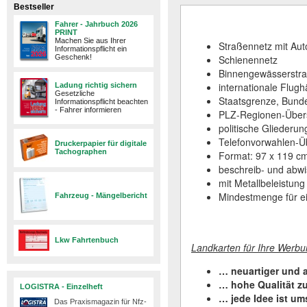
Bestseller
Fahrer - Jahrbuch 2026
PRINT
Machen Sie aus Ihrer
Straßennetz mit Au
Informationspflicht ein
Geschenk!
Schienennetz
Binnengewässerstra
internationale Flugh
Ladung richtig sichern
Gesetzliche
Staatsgrenze, Bund
Informationspflicht beachten
- Fahrer informieren
PLZ-Regionen-Übersi
politische Gliederung
Telefonvorwahlen-Übe
Druckerpapier für digitale
Tachographen
Format: 97 x 119 c
beschreib- und abw
mit Metallbeleistung
Mindestmenge für ei
Fahrzeug - Mängelbericht
Lkw Fahrtenbuch
Landkarten für Ihre Werbu
… neuartiger und a
… hohe Qualität z
LOGISTRA - Einzelheft
… jede Idee ist um
Das Praxismagazin für Nfz-