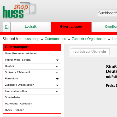
Logistik
Gütertransport
Omnibu
Sie sind hier:
huss-shop
→
Gütertransport
→
Zubehör / Organisation
→
Lan
Gütertransport
zurück zur Übersicht
Neue Produkte / Aktionen
Fahrer Welt - Spezial
Bücher
Straß
Deut
Software / Telematik
mit Fol
Formulare
Zubehör / Organisation
Preis:
Fachzeitschriften
Sonderhefte
Marketing - Adressen
HUSS - Reader