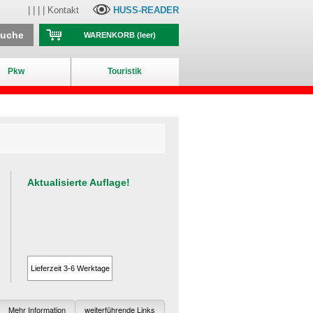
| | | |
Kontakt
HUSS-READER
suche
WARENKORB
(leer)
Pkw
Touristik
Aktualisierte Auflage!
Lieferzeit 3-6 Werktage
Mehr Information
weiterführende Links