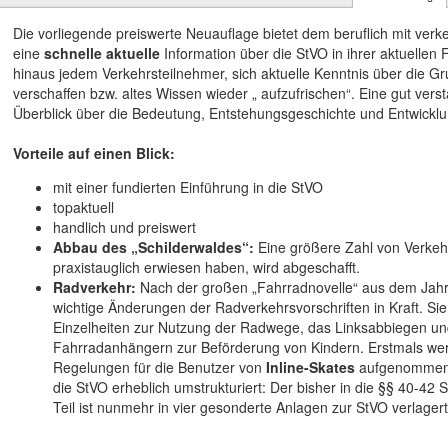
Die vorliegende preiswerte Neuauflage bietet dem beruflich mit ver
eine
schnelle aktuelle
Information über die StVO in ihrer aktuellen
hinaus jedem Verkehrsteilnehmer, sich aktuelle Kenntnis über die G
verschaffen bzw. altes Wissen wieder „ aufzufrischen“. Eine gut vers
Überblick über die Bedeutung, Entstehungsgeschichte und Entwickl
Vorteile auf einen Blick:
mit einer fundierten Einführung in die StVO
topaktuell
handlich und preiswert
Abbau des „Schilderwaldes“:
Eine größere Zahl von Verkehr
praxistauglich erwiesen haben, wird abgeschafft.
Radverkehr:
Nach der großen „Fahrradnovelle“ aus dem Jahr 
wichtige Änderungen der Radverkehrsvorschriften in Kraft. Sie 
Einzelheiten zur Nutzung der Radwege, das Linksabbiegen u
Fahrradanhängern zur Beförderung von Kindern. Erstmals wer
Regelungen für die Benutzer von
Inline-Skates
aufgenommen.I
die StVO erheblich umstrukturiert: Der bisher in die §§ 40-42 
Teil ist nunmehr in vier gesonderte Anlagen zur StVO verlagert