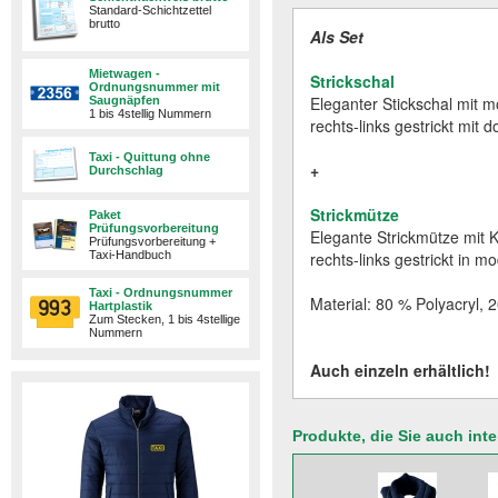
Standard-Schichtzettel
brutto
Als Set
Mietwagen -
Strickschal
Ordnungsnummer mit
Eleganter Stickschal mit 
Saugnäpfen
1 bis 4stellig Nummern
rechts-links gestrickt mit 
Taxi - Quittung ohne
​+
Durchschlag
Strickmütze
Paket
Prüfungsvorbereitung
Elegante Strickmütze mit 
Prüfungsvorbereitung +
Taxi-Handbuch
rechts-links gestrickt in m
Taxi - Ordnungsnummer
Material: 80 % Polyacryl,
Hartplastik
Zum Stecken, 1 bis 4stellige
Nummern
Auch einzeln erhältlich!
Produkte, die Sie auch int