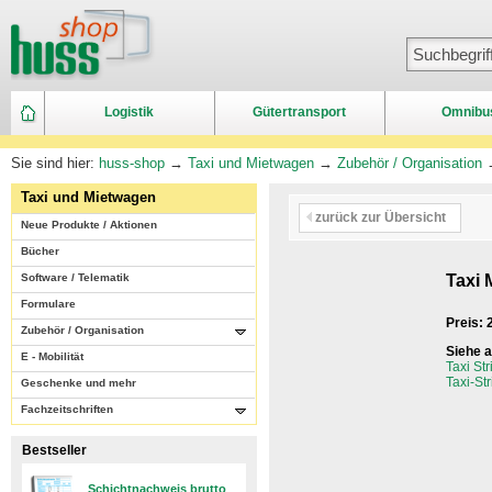
Logistik
Gütertransport
Omnibu
Sie sind hier:
huss-shop
→
Taxi und Mietwagen
→
Zubehör / Organisation
Taxi und Mietwagen
zurück zur Übersicht
Neue Produkte / Aktionen
Bücher
Software / Telematik
Taxi 
Formulare
Preis:
Zubehör / Organisation
Siehe 
E - Mobilität
Taxi St
Taxi-St
Geschenke und mehr
Fachzeitschriften
Bestseller
Schichtnachweis brutto