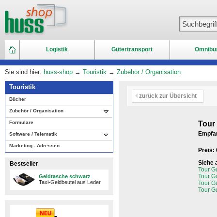
Logistik
Gütertransport
Omnibu
Sie sind hier:
huss-shop
→
Touristik
→
Zubehör / Organisation
Touristik
zurück zur Übersicht
Bücher
Zubehör / Organisation
Formulare
Tour
Empfan
Software / Telematik
Marketing - Adressen
Preis:
Siehe 
Bestseller
Tour G
Tour Gu
Geldtasche schwarz
Taxi-Geldbeutel aus Leder
Tour G
Tour Gu