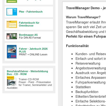
TravelManager Demo -
j
Pkw - Fahrtenbuch
Warum TravelManager?
TravelManager erlaubt Ihn
Fahrtenbuch für
Omnibusse
sparen Sie sich viel Zeit 
Geschäftsabwicklung und tä
Bordmappe A5
Perfekt für einen Fuhrp
Für DIN A5 Format
Funktionalität
Fahrer - Jahrbuch 2026
PLUS
Kunden- und Reisev
PRINT + ONLINE-Lesen
Einfach und sofort i
Reiseverwaltung
Angebotsverwaltung
Berufskraftfahrer - Weiterbildung
Ausdruck von Angebo
Bus - CD - ROM
Einfaches Anpassen 
Trainer-CD-ROM
Fuhrparkverwaltung
Power - Point - Präsentation
für Trainer, Seminarleiter und
Statistiken
Ausbilder.
Backupfunktion
Etiketten/Serienbri
Einfache Selektions
Schnittstellen zu W