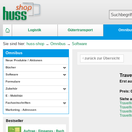
Logistik
Gütertransport
Omnibu
Sie sind hier:
huss-shop
→
Omnibus
→
Software
Omnibus
zurück zur Übersicht
Neue Produkte / Aktionen
Bücher
Software
Trav
Erst au
Formulare
Zubehör
Preis: 
E - Mobilität
Siehe 
Fachzeitschriften
TravelM
TravelM
Marketing - Adressen
TravelM
TravelM
Bestseller
Auftrag - Eingangs - Buch