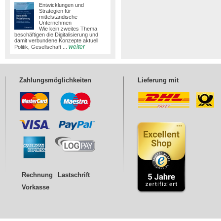
Entwicklungen und
Strategien für
mittelständische
Unternehmen
Wie kein zweites Thema
beschäftigen die Digitalisierung und
damit verbundene Konzepte aktuell
weiter
Politik, Gesellschaft ...
Zahlungsmöglichkeiten
Lieferung mit
Rechnung
Lastschrift
Vorkasse