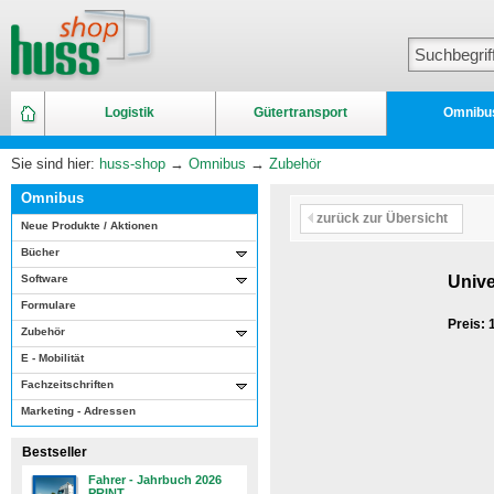
Logistik
Gütertransport
Omnibu
Sie sind hier:
huss-shop
→
Omnibus
→
Zubehör
Omnibus
zurück zur Übersicht
Neue Produkte / Aktionen
Bücher
Software
Univ
Formulare
Preis:
Zubehör
E - Mobilität
Fachzeitschriften
Marketing - Adressen
Bestseller
Fahrer - Jahrbuch 2026
PRINT