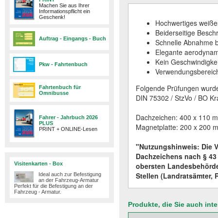
Machen Sie aus Ihrer
Informationspflicht ein
Geschenk!
Hochwertiges weißes
Beiderseitige Beschr
Auftrag - Eingangs - Buch
Schnelle Abnahme b
Elegante aerodyna
Kein Geschwindigkeit
Pkw - Fahrtenbuch
Verwendungsbereich
Folgende Prüfungen wurde
Fahrtenbuch für
Omnibusse
DIN 75302 / StzVo / BO Kra
Dachzeichen: 400 x 110 m
Fahrer - Jahrbuch 2026
PLUS
Magnetplatte: 200 x 200 
PRINT + ONLINE-Lesen
"Nutzungshinweis: Die 
Dachzeichens nach § 43 
Visitenkarten - Box
obersten Landesbehörde
Stellen (Landratsämter, 
Ideal auch zur Befestigung
an der Fahrzeug-Armatur
Perfekt für die Befestigung an der
Fahrzeug - Armatur.​
Produkte, die Sie auch int