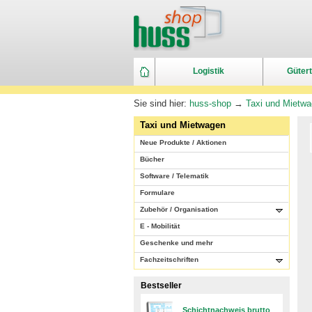
Logistik
Gütert
Sie sind hier:
huss-shop
→
Taxi und Mietw
Taxi und Mietwagen
Neue Produkte / Aktionen
Bücher
Software / Telematik
Formulare
Zubehör / Organisation
E - Mobilität
Geschenke und mehr
Fachzeitschriften
Bestseller
Schichtnachweis brutto