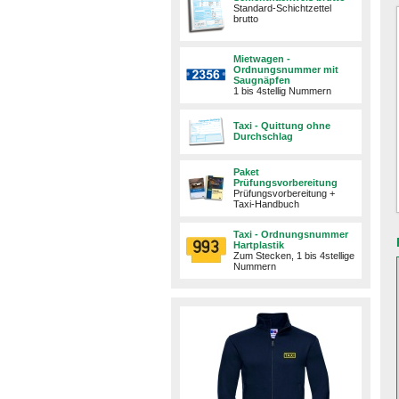
Standard-Schichtzettel
brutto
Mietwagen -
Ordnungsnummer mit
Saugnäpfen
1 bis 4stellig Nummern
Taxi - Quittung ohne
Durchschlag
Paket
Prüfungsvorbereitung
Prüfungsvorbereitung +
Taxi-Handbuch
Taxi - Ordnungsnummer
Hartplastik
Zum Stecken, 1 bis 4stellige
Nummern