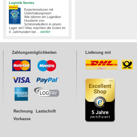
Logistik Stories
Expertenwissen mit
Unterhaltungswert
Wie dämmt ein Logistiker
Hunderte von
Schimmelkäfern in einem
Lager ein? Was machten die Goten im
weiter
4. Jahrhundert bei ...
Zahlungsmöglichkeiten
Lieferung mit
Rechnung
Lastschrift
Vorkasse