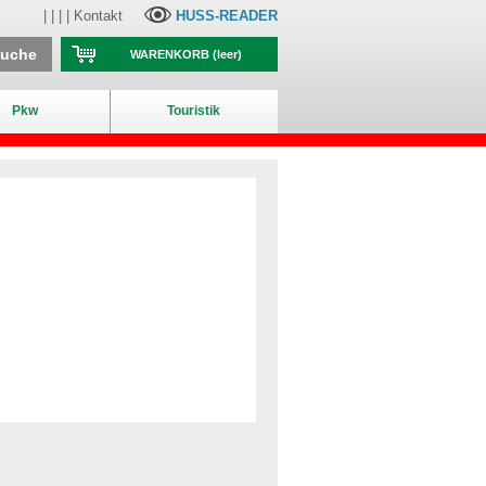
| | | |
Kontakt
HUSS-READER
suche
WARENKORB
(leer)
Pkw
Touristik