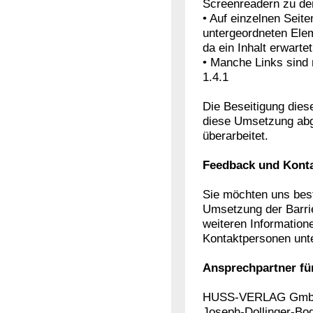
Screenreadern zu den
• Auf einzelnen Seit
untergeordneten Ele
da ein Inhalt erwarte
• Manche Links sind
1.4.1
Die Beseitigung dies
diese Umsetzung abg
überarbeitet.
Feedback und Kont
Sie möchten uns best
Umsetzung der Barrie
weiteren Information
Kontaktpersonen unt
Ansprechpartner für 
HUSS-VERLAG Gm
Joseph-Dollinger-Bo