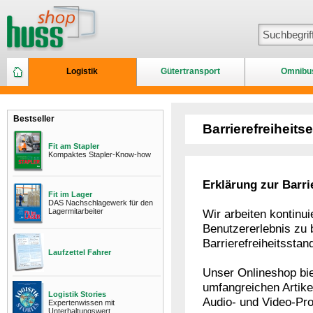
Logistik
Gütertransport
Omnibu
Bestseller
Barrierefreiheits
Fit am Stapler
Kompaktes Stapler-Know-how
Erklärung zur Barr
Fit im Lager
DAS Nachschlagewerk für den
Lagermitarbeiter
Wir arbeiten kontinui
Benutzererlebnis zu 
Barrierefreiheitssta
Laufzettel Fahrer
Unser Onlineshop bie
umfangreichen Artike
Logistik Stories
Audio- und Video-Pr
Expertenwissen mit
Unterhaltungswert