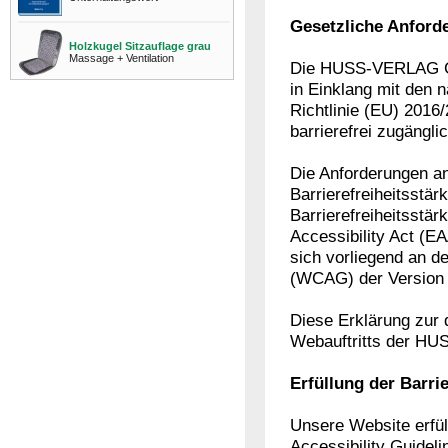
Gesetzliche Anford
Holzkugel Sitzauflage grau
Massage + Ventilation
Die HUSS-VERLAG Gm
in Einklang mit den 
Richtlinie (EU) 201
barrierefrei zugängl
Die Anforderungen an
Barrierefreiheitsst
Barrierefreiheitsstä
Accessibility Act (E
sich vorliegend an d
(WCAG) der Version 2
Diese Erklärung zur d
Webauftritts der 
Erfüllung der Barri
Unsere Website erfül
Accessibility Guidel