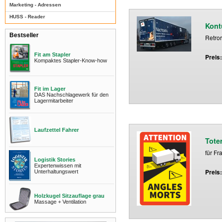
Marketing - Adressen
HUSS - Reader
Kont
Bestseller
Retro
Fit am Stapler
Preis
Kompaktes Stapler-Know-how
Fit im Lager
DAS Nachschlagewerk für den
Lagermitarbeiter
Laufzettel Fahrer
Tote
für Fr
Logistik Stories
Expertenwissen mit
Preis
Unterhaltungswert
Holzkugel Sitzauflage grau
Massage + Ventilation