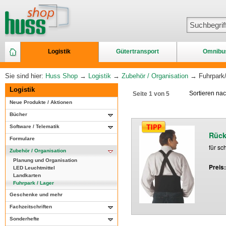
Logistik
Gütertransport
Omnibu
Sie sind hier:
Huss Shop
→
Logistik
→
Zubehör / Organisation
→ Fuhrpark/
Logistik
Sortieren na
Seite 1 von 5
Neue Produkte / Aktionen
Bücher
Software / Telematik
Rück
Formulare
für s
Zubehör / Organisation
Planung und Organisation
Preis
LED Leuchtmittel
Landkarten
Fuhrpark / Lager
Geschenke und mehr
Fachzeitschriften
Sonderhefte