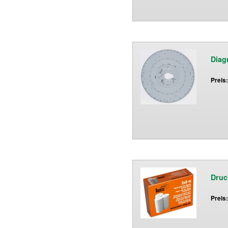
Diag
Preis
Druc
Preis