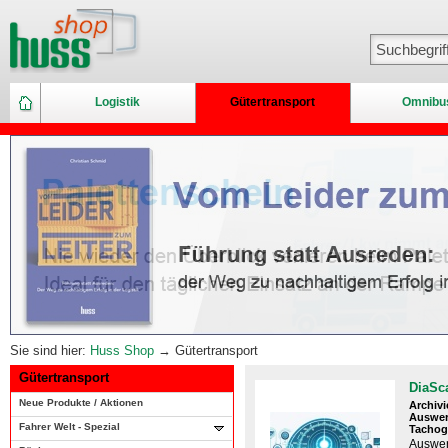
Logistik
Gütertransport
Omnibu
Sie sind hier:
Huss Shop
→ Gütertransport
Gütertransport
DiaSc
Neue Produkte / Aktionen
Archivi
Auswer
Fahrer Welt - Spezial
Tachog
Auswer