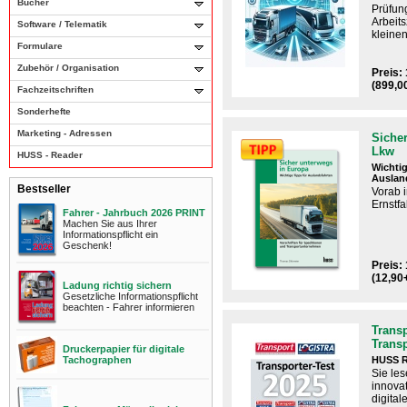
Bücher
Prüfun
Arbeits
Software / Telematik
kleinen
Formulare
Zubehör / Organisation
Preis:
(899,0
Fachzeitschriften
Sonderhefte
Marketing - Adressen
Sicher
Lkw
HUSS - Reader
Wichtig
Auslan
Bestseller
Vorab 
Ernstfal
Fahrer - Jahrbuch 2026 PRINT
Machen Sie aus Ihrer
Informationspflicht ein
Geschenk!
Preis: 
(12,90
Ladung richtig sichern
Gesetzliche Informationspflicht
beachten - Fahrer informieren
Transp
Trans
Druckerpapier für digitale
Tachographen
HUSS R
Sie les
innova
digital