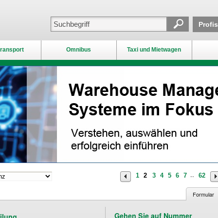
Profi
ransport
Omnibus
Taxi und Mietwagen
1
2
3
4
5
6
7
62
··
Formular
Gehen Sie auf Nummer
eilung