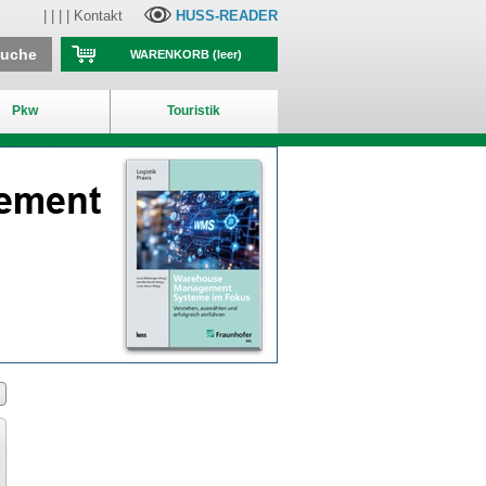
| | | |
Kontakt
HUSS-READER
suche
WARENKORB
(leer)
Pkw
Touristik