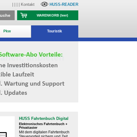
| | | |
Kontakt
HUSS-READER
suche
WARENKORB
(leer)
Pkw
Touristik
HUSS Fahrtenbuch Digital
Elektronisches Fahrtenbuch +
Privattaster
Mit dem digitalen Fahrtenbuch
Steuervorteil sichern und Zeit