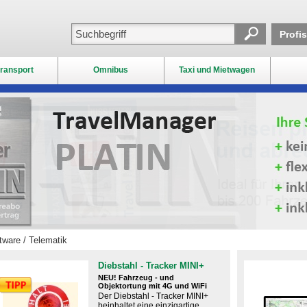
Profi
ransport
Omnibus
Taxi und Mietwagen
ware / Telematik
Diebstahl - Tracker MINI+
NEU! Fahrzeug - und
Objektortung mit 4G und WiFi
Der Diebstahl - Tracker MINI+
beinhaltet eine einzigartige