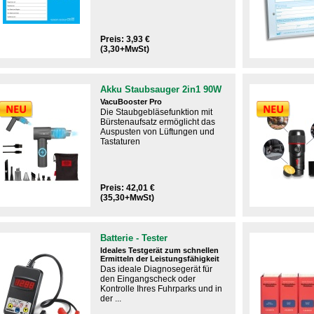
Preis: 3,93 €
(3,30+MwSt)
Akku Staubsauger 2in1 90W
VacuBooster Pro
Die Staubgebläsefunktion mit
Bürstenaufsatz ermöglicht das
Auspusten von Lüftungen und
Tastaturen​
Preis: 42,01 €
(35,30+MwSt)
Batterie - Tester
Ideales Testgerät zum schnellen
Ermitteln der Leistungsfähigkeit
Das ideale Diagnosegerät für
den Eingangscheck oder
Kontrolle Ihres Fuhrparks und in
der ...