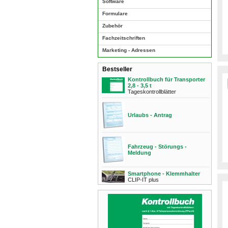
Software
Formulare
Zubehör
Fachzeitschriften
Marketing - Adressen
Bestseller
Kontrollbuch für Transporter
2,8 - 3,5 t
Tageskontrollblätter
Urlaubs - Antrag
Fahrzeug - Störungs -
Meldung
Smartphone - Klemmhalter
CLIP-IT plus