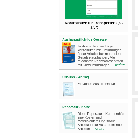
Kontrollbuch für Transporter 2,8 -
3,5 t
Aushangpflichtige Gesetze
Textsammlung wichtiger
Vorschriften mit Einführungen
Jeder Arbeitgeber muss diese
Gesetze aushängen.​ Alle
relevanten Rechtsvorschriften
weiter
mit Kurzeinführungen, ...
Urlaubs - Antrag
Einfaches Ausfüllformular.
Reparatur - Karte
Diese Reperatur - Karte enthält
eine Kosten und
Materialaufstellung sowie
Arbeitslohnfür Auszuführende
weiter
Arbeiten ...