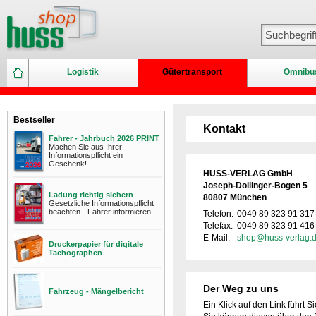
Logistik
Gütertransport
Omnibu
Bestseller
Kontakt
Fahrer - Jahrbuch 2026 PRINT
Machen Sie aus Ihrer
Informationspflicht ein
Geschenk!
HUSS-VERLAG GmbH
Joseph-Dollinger-Bogen 5
Ladung richtig sichern
80807 München
Gesetzliche Informationspflicht
beachten - Fahrer informieren
Telefon:
0049 89 323 91 317
Telefax:
0049 89 323 91 416
E-Mail:
shop@huss-verlag.
Druckerpapier für digitale
Tachographen
Der Weg zu uns
Fahrzeug - Mängelbericht
Ein Klick auf den Link führt S