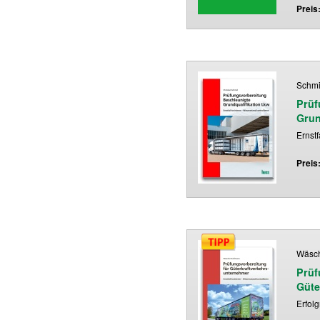
Preis
Schmi
Prüf
Grun
Ernstf
Preis
Wäsch
Prüf
Güte
Erfol