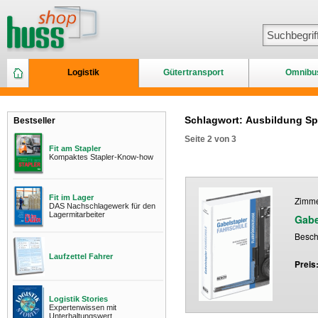
Logistik
Gütertransport
Omnibu
Schlagwort: Ausbildung Sp
Bestseller
Seite 2 von 3
Fit am Stapler
Kompaktes Stapler-Know-how
Fit im Lager
Zimme
DAS Nachschlagewerk für den
Lagermitarbeiter
Gabe
Bescha
Laufzettel Fahrer
Preis
Logistik Stories
Expertenwissen mit
Unterhaltungswert