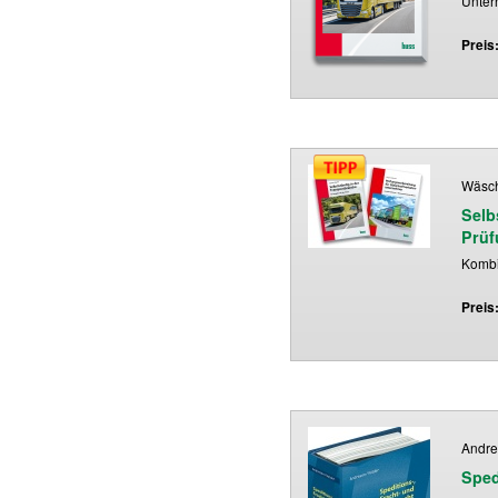
Unter
Preis
Wäsch
Selb
Prüf
Kombi
Preis
Andre
Sped