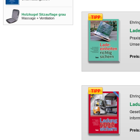
Holzkugel Sitzauflage grau
Massage + Ventilation
Ehring
Lade
Praxi
Umse
Preis
Ehring
Ladu
Gesetz
infor
Preis