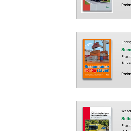
Preis
Ehring
Seec
Praxi
Einga
Preis
Wäsch
Selb
Praxi