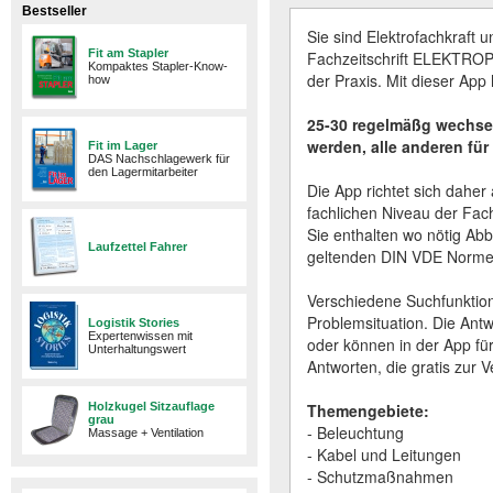
Bestseller
Sie sind Elektrofachkraft
Fit am Stapler
Fachzeitschrift ELEKTROP
Kompaktes Stapler-Know-
der Praxis. Mit dieser App
how
25-30 regelmäßg wechsel
werden, alle anderen für 
Fit im Lager
DAS Nachschlagewerk für
den Lagermitarbeiter
Die App richtet sich daher
fachlichen Niveau der Fac
Sie enthalten wo nötig Abb
Laufzettel Fahrer
geltenden DIN VDE Norme
Verschiedene Suchfunktion
Problemsituation. Die Antw
Logistik Stories
Expertenwissen mit
oder können in der App fü
Unterhaltungswert
Antworten, die gratis zur 
Holzkugel Sitzauflage
Themengebiete:
grau
- Beleuchtung
Massage + Ventilation
- Kabel und Leitungen
- Schutzmaßnahmen