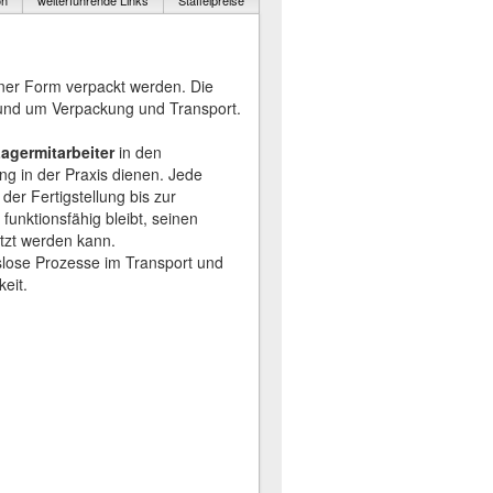
on
weiterführende Links
Staffelpreise
iner Form verpackt werden. Die
rund um Verpackung und Transport.
agermitarbeiter
in den
ng in der Praxis dienen. Jede
der Fertigstellung bis zur
unktionsfähig bleibt, seinen
tzt werden kann.
slose Prozesse im Transport und
eit.