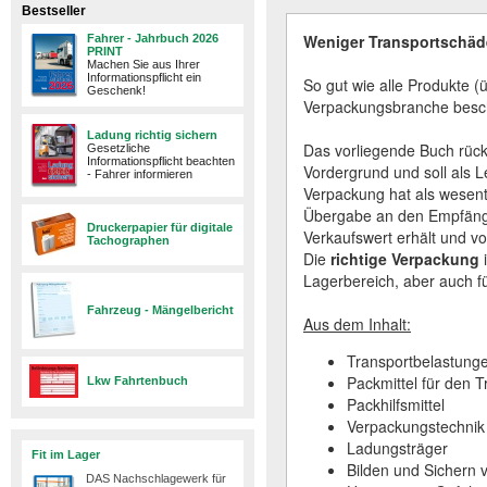
Bestseller
Weniger Transportschäd
Fahrer - Jahrbuch 2026
PRINT
Machen Sie aus Ihrer
Informationspflicht ein
So gut wie alle Produkte 
Geschenk!
Verpackungsbranche beschä
Ladung richtig sichern
Das vorliegende Buch rück
Gesetzliche
Informationspflicht beachten
Vordergrund und soll als L
- Fahrer informieren
Verpackung hat als wesentl
Übergabe an den Empfänger
Druckerpapier für digitale
Verkaufswert erhält und 
Tachographen
Die
richtige Verpackung
i
Lagerbereich, aber auch fü
Fahrzeug - Mängelbericht
Aus dem Inhalt:
Transportbelastung
Packmittel für den T
Lkw Fahrtenbuch
Packhilfsmittel
Verpackungstechnik
Ladungsträger
Fit im Lager
Bilden und Sichern 
DAS Nachschlagewerk für