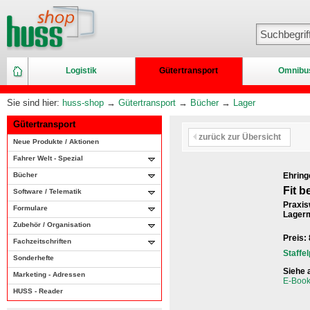
Logistik
Gütertransport
Omnibu
Sie sind hier:
huss-shop
→
Gütertransport
→
Bücher
→
Lager
Gütertransport
zurück zur Übersicht
Neue Produkte / Aktionen
Fahrer Welt - Spezial
Bücher
Ehring
Fit 
Software / Telematik
Praxis
Formulare
Lagerm
Zubehör / Organisation
Preis:
Fachzeitschriften
Staffe
Sonderhefte
Siehe 
Marketing - Adressen
E-Book
HUSS - Reader