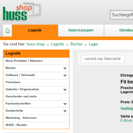
Logistik
Gütertransport
Omnibu
Sie sind hier:
huss-shop
→
Logistik
→
Bücher
→
Lager
Logistik
zurück zur Übersicht
Neue Produkte / Aktionen
Bücher
Software / Telematik
Ehringe
Fit b
Formulare
Praxisw
Zubehör / Organisation
Lagermi
Geschenke und mehr
Preis:
Fachzeitschriften
Staffel
Sonderhefte
Siehe 
Marketing - Adressen
E-Book 
HUSS - Reader