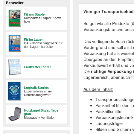
Bestseller
Weniger Transportschäd
Fit am Stapler
Kompaktes Stapler-Know-
how
So gut wie alle Produkte 
Verpackungsbranche beschä
Fit im Lager
Das vorliegende Buch rück
DAS Nachschlagewerk für
Vordergrund und soll als L
den Lagermitarbeiter
Verpackung hat als wesentl
Übergabe an den Empfänger
Verkaufswert erhält und 
Laufzettel Fahrer
Die
richtige Verpackung
i
Lagerbereich, aber auch fü
Logistik Stories
Aus dem Inhalt:
Expertenwissen mit
Unterhaltungswert
Transportbelastung
Packmittel für den T
Packhilfsmittel
Holzkugel Sitzauflage
grau
Verpackungstechnik
Massage + Ventilation
Ladungsträger
Bilden und Sichern 