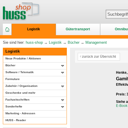
Logistik
Gütertransport
Omnibu
Sie sind hier:
huss-shop
→
Logistik
→
Bücher
→
Management
Logistik
zurück zur Übersicht
Neue Produkte / Aktionen
Bücher
Software / Telematik
Henke,
Gamif
Formulare
Effekti
Zubehör / Organisation
Geschenke und mehr
Preis:
Fachzeitschriften
Siehe 
E-Book 
Sonderhefte
Marketing - Adressen
HUSS - Reader