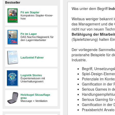
Bestseller
Was unter dem Begriff
Ind
Fit am Stapler
Kompaktes Stapler-Know-
Weitaus weniger bekannt i
how
das Management und die Qu
nicht nur von neuen Tech
Befähigung
der Mitarbeit
Fit im Lager
DAS Nachschlagewerk für
(Spielefizierung) halten Ei
den Lagermitarbeiter
Der vorliegende Sammelban
praxisnahe Beispiele für d
Laufzettel Fahrer
Industrie.
Begriff, Umsetzungs
Spiel-Design-Eleme
Logistik Stories
Potenziale im Kontex
Expertenwissen mit
Unterhaltungswert
Gamification in der 
Serious Games in de
Handlungsempfehlun
Holzkugel Sitzauflage
grau
Serious Gaming für 
Massage + Ventilation
Gamification in der D
Praxisbericht Arvat