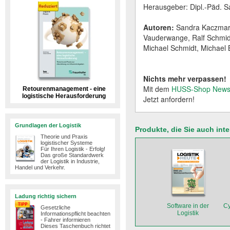
Herausgeber: Dipl.-Päd. S
Autoren:
Sandra Kaczmare
Vauderwange, Ralf Schmidt
Michael Schmidt, Michael 
Nichts mehr verpassen!
Mit dem
HUSS-Shop Newsl
Retourenmanagement - eine
logistische Herausforderung
Jetzt anfordern!
Grundlagen der Logistik
Produkte, die Sie auch int
Theorie und Praxis
logistischer Systeme
Für Ihren Logistik - Erfolg!
Das große Standardwerk
der Logistik in Industrie,
Handel und Verkehr.
Ladung richtig sichern
Software in der
Cy
Gesetzliche
Logistik
Informationspflicht beachten
- Fahrer informieren
Dieses Taschenbuch richtet