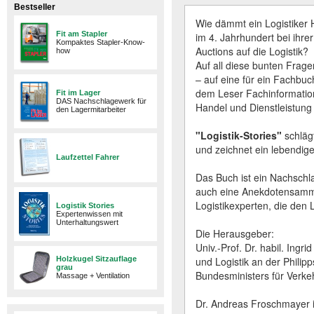
Bestseller
Wie dämmt ein Logistiker
Fit am Stapler
im 4. Jahrhundert bei ihr
Kompaktes Stapler-Know-
Auctions auf die Logistik?
how
Auf all diese bunten Frage
– auf eine für ein Fachbu
dem Leser Fachinformation
Fit im Lager
DAS Nachschlagewerk für
Handel und Dienstleistung 
den Lagermitarbeiter
"Logistik-Stories"
schläg
und zeichnet ein lebendige
Laufzettel Fahrer
Das Buch ist ein Nachschla
auch eine Anekdotensamml
Logistikexperten, die den L
Logistik Stories
Expertenwissen mit
Unterhaltungswert
Die Herausgeber:
Univ.-Prof. Dr. habil. Ingr
Holzkugel Sitzauflage
und Logistik an der Philip
grau
Bundesministers für Verkeh
Massage + Ventilation
Dr. Andreas Froschmayer i