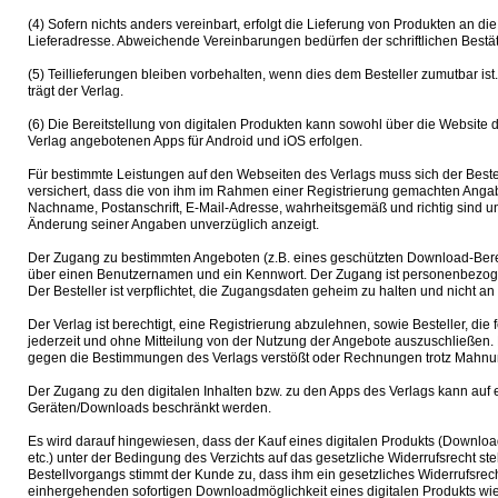
(4) Sofern nichts anders vereinbart, erfolgt die Lieferung von Produkten an 
Lieferadresse. Abweichende Vereinbarungen bedürfen der schriftlichen Bestä
(5) Teillieferungen bleiben vorbehalten, wenn dies dem Besteller zumutbar ist
trägt der Verlag.
(6) Die Bereitstellung von digitalen Produkten kann sowohl über die Website 
Verlag angebotenen Apps für Android und iOS erfolgen.
Für bestimmte Leistungen auf den Webseiten des Verlags muss sich der Bestell
versichert, dass die von ihm im Rahmen einer Registrierung gemachten Angabe
Nachname, Postanschrift, E-Mail-Adresse, wahrheitsgemäß und richtig sind u
Änderung seiner Angaben unverzüglich anzeigt.
Der Zugang zu bestimmten Angeboten (z.B. eines geschützten Download-Berei
über einen Benutzernamen und ein Kennwort. Der Zugang ist personenbezoge
Der Besteller ist verpflichtet, die Zugangsdaten geheim zu halten und nicht an
Der Verlag ist berechtigt, eine Registrierung abzulehnen, sowie Besteller, die 
jederzeit und ohne Mitteilung von der Nutzung der Angebote auszuschließen. D
gegen die Bestimmungen des Verlags verstößt oder Rechnungen trotz Mahnung
Der Zugang zu den digitalen Inhalten bzw. zu den Apps des Verlags kann auf
Geräten/Downloads beschränkt werden.
Es wird darauf hingewiesen, dass der Kauf eines digitalen Produkts (Downlo
etc.) unter der Bedingung des Verzichts auf das gesetzliche Widerrufsrecht st
Bestellvorgangs stimmt der Kunde zu, dass ihm ein gesetzliches Widerrufsrec
einhergehenden sofortigen Downloadmöglichkeit eines digitalen Produkts wie