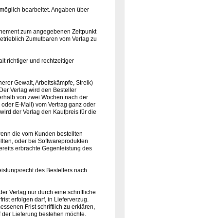
e möglich bearbeitet. Angaben über
Abonnement zum angegebenen Zeitpunkt
betrieblich Zumutbaren vom Verlag zu
t richtiger und rechtzeitiger
herer Gewalt, Arbeitskämpfe, Streik)
 Der Verlag wird den Besteller
nnerhalb von zwei Wochen nach der
 oder E-Mail) vom Vertrag ganz oder
 wird der Verlag den Kaufpreis für die
 wenn die vom Kunden bestellten
llten, oder bei Softwareprodukten
bereits erbrachte Gegenleistung des
eistungsrecht des Bestellers nach
der Verlag nur durch eine schriftliche
st erfolgen darf, in Lieferverzug.
ssenen Frist schriftlich zu erklären,
f der Lieferung bestehen möchte.