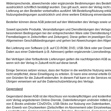
Widersprechende, abweichende oder ergänzende Bestimmungen des Besteller
ausdrücklich schriftlich bestätigt wurden. Das gilt auch, wenn der Verlag nicht
Lieferung an den Besteller vorbehaltlos ausführt. Mit Bestellung/Nutzung erklär
Nutzungsbedingungen ausdrücklich und ohne weitere Erklärung einverstand
Besteller können diese AGB jederzeit auf den Webseiten des Verlags sowie 
Soweit spezielle Produkte, Veranstaltungen und Dienstleistungen des Verlags
besonderen Bedingungen bei der entsprechenden Ware oder Dienstleistung h
Fremdbeilagen in Zeitschriften und Zeitungen). Diese gelten im jeweiligen Ei
Allgemeinen Geschäftsbedingungen und gehen bei Abweichungen den Allge
Bei Lieferung von Software (z.B. auf CD-ROM, DVD, USB-Stick oder per Downl
Daten aus einer Datenbank (z.B. Adressen) gelten ergänzende Lizenzbeding
Bei Verträgen über fortlaufende Lieferungen gelten die nachfolgenden AGB au
wenn sich der Verlag in Zukunft nicht auf diese beruft.
Einige Services setzen voraus, dass der Nutzer in die werbliche Nutzung seiner
nicht verpflichtet, diese Einwilligung zu erteilen. Er kann eine einmal erteilte
von Gründen für die Zukunft widerrufen. In diesem Fall kann er die Services 
Übrigen verweisen wir auf die Datenschutzerklärung des Verlags.
Gegenstand
Gegenstand dieser AGB ist der Abschluss von kostenpflichtigen und kostenfre
vom Verlag angebotenen Online-Dienste, Datenlieferungen und/oder mittels p
von E-Books und/oder CDs/DVDs, USB-Sticks zur Nutzung von Datenbanken, 
den Erwerb von Druckwerken (Zeitschriften im Abonnement oder Einzelverkau