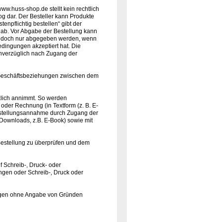
ww.huss-shop.de stellt kein rechtlich
g dar. Der Besteller kann Produkte
npflichtig bestellen“ gibt der
e ab. Vor Abgabe der Bestellung kann
n jedoch nur abgegeben werden, wenn
edingungen akzeptiert hat. Die
unverzüglich nach Zugang der
für Geschäftsbeziehungen zwischen dem
klich annimmt. So werden
oder Rechnung (in Textform (z. B. E-
Bestellungsannahme durch Zugang der
 (Downloads, z.B. E-Book) sowie mit
 Bestellung zu überprüfen und dem
f Schreib-, Druck- oder
gen oder Schreib-, Druck oder
lungen ohne Angabe von Gründen