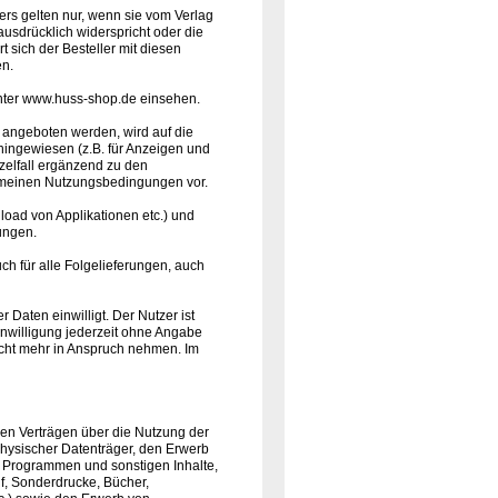
s gelten nur, wenn sie vom Verlag
 ausdrücklich widerspricht oder die
t sich der Besteller mit diesen
en.
unter www.huss-shop.de einsehen.
 angeboten werden, wird auf die
ingewiesen (z.B. für Anzeigen und
nzelfall ergänzend zu den
meinen Nutzungsbedingungen vor.
oad von Applikationen etc.) und
ungen.
ch für alle Folgelieferungen, auch
 Daten einwilligt. Der Nutzer ist
 Einwilligung jederzeit ohne Angabe
nicht mehr in Anspruch nehmen. Im
ien Verträgen über die Nutzung der
hysischer Datenträger, den Erwerb
Programmen und sonstigen Inhalte,
f, Sonderdrucke, Bücher,