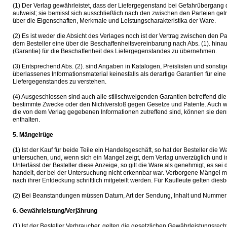
(1) Der Verlag gewährleistet, dass der Liefergegenstand bei Gefahrübergang 
aufweist; sie bemisst sich ausschließlich nach den zwischen den Parteien ge
über die Eigenschaften, Merkmale und Leistungscharakteristika der Ware.
(2) Es ist weder die Absicht des Verlages noch ist der Vertrag zwischen den 
dem Besteller eine über die Beschaffenheitsvereinbarung nach Abs. (1). hina
(Garantie) für die Beschaffenheit des Liefergegenstandes zu übernehmen.
(3) Entsprechend Abs. (2). sind Angaben in Katalogen, Preislisten und sonsti
überlassenes Informationsmaterial keinesfalls als derartige Garantien für ei
Liefergegenstandes zu verstehen.
(4) Ausgeschlossen sind auch alle stillschweigenden Garantien betreffend die
bestimmte Zwecke oder den Nichtverstoß gegen Gesetze und Patente. Auch w
die von dem Verlag gegebenen Informationen zutreffend sind, können sie de
enthalten.
5. Mängelrüge
(1) Ist der Kauf für beide Teile ein Handelsgeschäft, so hat der Besteller die 
untersuchen, und, wenn sich ein Mangel zeigt, dem Verlag unverzüglich und 
Unterlässt der Besteller diese Anzeige, so gilt die Ware als genehmigt, es se
handelt, der bei der Untersuchung nicht erkennbar war. Verborgene Mängel 
nach ihrer Entdeckung schriftlich mitgeteilt werden. Für Kaufleute gelten dies
(2) Bei Beanstandungen müssen Datum, Art der Sendung, Inhalt und Numme
6. Gewährleistung/Verjährung
(1) Ist der Besteller Verbraucher, gelten die gesetzlichen Gewährleistungsrech