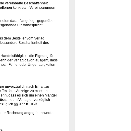
die vereinbarte Beschaffenheit
troffenen konkreten Vereinbarungen
Parteien darauf angelegt, gegenüber
usgehende Einstandspflicht
ges dem Besteller vom Verlag
ne besondere Beschaffenheit des
 Handelsfähigkeit, die Eignung für
enn der Verlag davon ausgeht, dass
nnoch Fehler oder Ungenauigkeiten
Ware unverzüglich nach Erhalt zu
in Textform Anzeige zu machen.
i denn, dass es sich um einen Mangel
müssen dem Verlag unverzüglich
bezüglich §§ 377 ff. HGB.
r der Rechnung angegeben werden.
te.