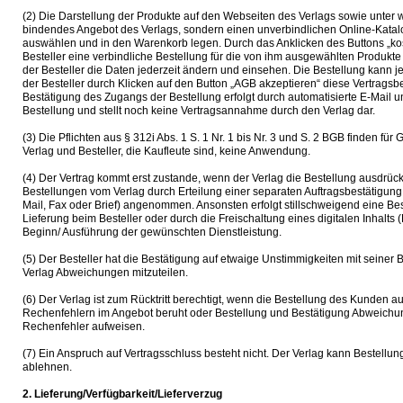
(2) Die Darstellung der Produkte auf den Webseiten des Verlags sowie unter w
bindendes Angebot des Verlags, sondern einen unverbindlichen Online-Katalo
auswählen und in den Warenkorb legen. Durch das Anklicken des Buttons „koste
Besteller eine verbindliche Bestellung für die von ihm ausgewählten Produkt
der Besteller die Daten jederzeit ändern und einsehen. Die Bestellung kan
der Besteller durch Klicken auf den Button „AGB akzeptieren“ diese Vertragsb
Bestätigung des Zugangs der Bestellung erfolgt durch automatisierte E-Mail 
Bestellung und stellt noch keine Vertragsannahme durch den Verlag dar.
(3) Die Pflichten aus § 312i Abs. 1 S. 1 Nr. 1 bis Nr. 3 und S. 2 BGB finden 
Verlag und Besteller, die Kaufleute sind, keine Anwendung.
(4) Der Vertrag kommt erst zustande, wenn der Verlag die Bestellung ausdrüc
Bestellungen vom Verlag durch Erteilung einer separaten Auftragsbestätigung 
Mail, Fax oder Brief) angenommen. Ansonsten erfolgt stillschweigend eine 
Lieferung beim Besteller oder durch die Freischaltung eines digitalen Inhalts
Beginn/ Ausführung der gewünschten Dienstleistung.
(5) Der Besteller hat die Bestätigung auf etwaige Unstimmigkeiten mit seiner
Verlag Abweichungen mitzuteilen.
(6) Der Verlag ist zum Rücktritt berechtigt, wenn die Bestellung des Kunden au
Rechenfehlern im Angebot beruht oder Bestellung und Bestätigung Abweichun
Rechenfehler aufweisen.
(7) Ein Anspruch auf Vertragsschluss besteht nicht. Der Verlag kann Bestel
ablehnen.
2. Lieferung/Verfügbarkeit/Lieferverzug