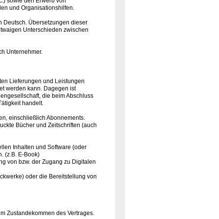
c.) sowie den Erwerb von
en und Organisationshilfen.
ch Deutsch. Übersetzungen dieser
i etwaigen Unterschieden zwischen
uch Unternehmer.
erten Lieferungen und Leistungen
net werden kann. Dagegen ist
nengesellschaft, die beim Abschluss
ätigkeit handelt.
gen, einschließlich Abonnements.
ckte Bücher und Zeitschriften (auch
uellen Inhalten und Software (oder
. (z.B. E-Book)
ung von bzw. der Zugang zu Digitalen
ckwerke) oder die Bereitstellung von
 zum Zustandekommen des Vertrages.