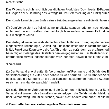
nicht zusteht.
Das Widerrufsrecht hinsichtlich des digitalen Produktes (Downloads, E-Papers/
mit Beginn der Ausführung des Vertrags (durch Bereitstellung des Links) durc
Der Kunde kann bis zum Ende seines Zeit-Zugangsvertrags auf die digitalen In
(7) Dem Verlag steht es frei, einzelne Inhalte/Leistungen jederzeit nach ei
entfernen bzw. einzustellen oder nachträglich zu ändern. In diesem Fall hat d
aus wichtigem Grund.
Der Verlag ist frei in der Wahl der technischen Mittel zur Erbringung der vere
eingesetzten Technologie, Gestaltung, Funktionalitäten und Infrastruktur. Der V
Mittel, Funktionalitäten sowie die Ausführenden zu verändern, zu ergänzen od
berechtigten Belange des Bestellers dem entgegenstehen. Der Besteller ist in d
erforderliche Mitwirkungshandlungen vorzunehmen, soweit diese für ihn zumu
3. Versand
(1) Der Versand erfolgt außer für Verbraucher auf Rechnung und Gefahr des 
Verschlechterung auf Zufall oder höhere Gewalt beruhen. Die Gefahr des Ver
über, sobald die Sendung an die den Transport ausführende Person bzw. Sped
es sich um ein Handelsgeschäft handelt.
(2) Ist der Besteller Verbraucher, geht die Gefahr erst mit Auslieferung der 
Versand auf Wunsch des Bestellers verzögert, geht die Gefahr mit der Meldung
über. Versandweg und -mittel stehen, soweit nicht anders vereinbart, im allei
4. Beschaffenheitsvereinbarung ohne Garantieübernahme