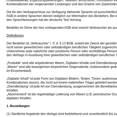
Loseblattwerke, Ergänzungslieferungen, Tabellen, Broschüren, Formularen et
Kombinationen der vorgenannten Leistungen und den Erwerb von Zubehörteil
Die für den Vertragsschluss zur Verfügung stehende Sprache ist ausschließli
AGB in andere Sprachen dienen lediglich zur Information des Bestellers. Be
den Sprachfassungen hat der deutsche Text Vorrang.
Besteller im Sinne der hier vorliegenden AGB sind sowohl Verbraucher als a
Definitionen
Der Besteller ist „Verbraucher“ i. S. d. § 13 BGB, soweit der Zweck der geord
nicht seiner gewerblichen oder selbständigen beruflichen Tätigkeit zugerech
Unternehmer jede natürliche oder juristische Person oder rechtsfähige Perso
des Vertrags in Ausübung ihrer gewerblichen oder selbständigen beruflichen T
„Produkte“ sind alle angebotenen Waren, Digitalen Inhalte und Dienstleistun
„Waren“ sind alle beweglichen körperlichen Gegenstände, insbesondere gedru
im Einzelverkauf).
„Digitaler Inhalt“ ist jede Form von Digitalen Bildern, Texten, Tönen, audiovis
Kombinationen davon), die nicht auf einem materiellen Träger geliefert werden
„Dienstleistung“ ist jede Art von Dienstleistung, ausgenommen die Bereitstell
Inhalten.
„Abonnement“ ist die regelmäßige Lieferung von Waren (z.B. periodischer Dru
digitalen Inhalten.
1. Bestellungen
(1) Sämtliche Angebote des Verlags sind freibleibend und unverbindlich bis