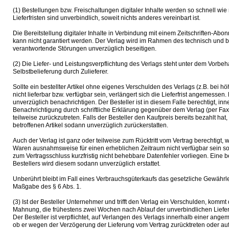
(1) Bestellungen bzw. Freischaltungen digitaler Inhalte werden so schnell wi
Lieferfristen sind unverbindlich, soweit nichts anderes vereinbart ist.
Die Bereitstellung digitaler Inhalte in Verbindung mit einem Zeitschriften-
kann nicht garantiert werden. Der Verlag wird im Rahmen des technisch und 
verantwortende Störungen unverzüglich beseitigen.
(2) Die Liefer- und Leistungsverpflichtung des Verlags steht unter dem Vorbehal
Selbstbelieferung durch Zulieferer.
Sollte ein bestellter Artikel ohne eigenes Verschulden des Verlags (z.B. bei hö
nicht lieferbar bzw. verfügbar sein, verlängert sich die Lieferfrist angemessen.
unverzüglich benachrichtigen. Der Besteller ist in diesem Falle berechtigt, i
Benachrichtigung durch schriftliche Erklärung gegenüber dem Verlag (per Fax
teilweise zurückzutreten. Falls der Besteller den Kaufpreis bereits bezahlt hat,
betroffenen Artikel sodann unverzüglich zurückerstatten.
Auch der Verlag ist ganz oder teilweise zum Rücktritt vom Vertrag berechtigt,
Waren ausnahmsweise für einen erheblichen Zeitraum nicht verfügbar sein so
zum Vertragsschluss kurzfristig nicht behebbare Datenfehler vorliegen. Eine 
Bestellers wird diesem sodann unverzüglich erstattet.
Unberührt bleibt im Fall eines Verbrauchsgüterkaufs das gesetzliche Gewährl
Maßgabe des § 6 Abs. 1.
(3) Ist der Besteller Unternehmer und trifft den Verlag ein Verschulden, kommt 
Mahnung, die frühestens zwei Wochen nach Ablauf der unverbindlichen Lieferfri
Der Besteller ist verpflichtet, auf Verlangen des Verlags innerhalb einer angeme
ob er wegen der Verzögerung der Lieferung vom Vertrag zurücktreten oder au