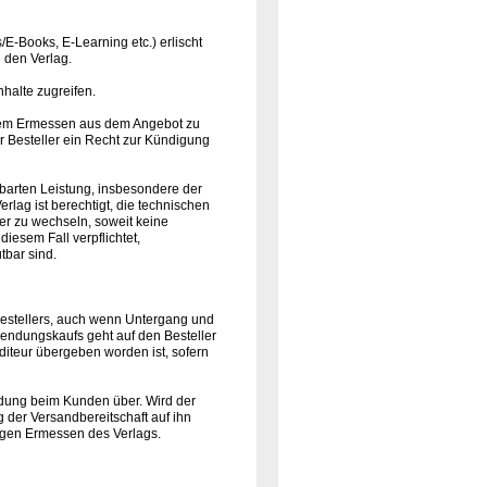
E-Books, E-Learning etc.) erlischt
h den Verlag.
halte zugreifen.
genem Ermessen aus dem Angebot zu
er Besteller ein Recht zur Kündigung
inbarten Leistung, insbesondere der
erlag ist berechtigt, die technischen
er zu wechseln, soweit keine
iesem Fall verpflichtet,
tbar sind.
Bestellers, auch wenn Untergang und
sendungskaufs geht auf den Besteller
iteur übergeben worden ist, sofern
Sendung beim Kunden über. Wird der
 der Versandbereitschaft auf ihn
nigen Ermessen des Verlags.