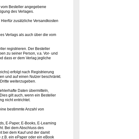
die vom Besteller angegebene
tigung des Verlages.
. Hierfür zusätzliche Versandkosten
des Verlags als auch über die vom
er registrieren. Der Besteller
n zu seiner Person, v.a. Vor- und
nd dass er dem Verlag jegliche
chs) erfolgt nach Registrierung
n und auf einen Nutzer beschränkt.
 Dritte weiterzugeben.
fehlerhafte Daten übermitteln,
ies gilt auch, wenn ein Besteller
 nicht entrichtet.
 eine bestimmte Anzahl von
ads, E-Paper, E-Books, E-Learning
eht. Bei dem Abschluss des
ht bei dem Kauf und der damit
 z.B. ein ePaper oder ein eBook