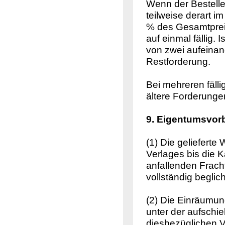
Wenn der Bestelle
teilweise derart 
% des Gesamtpreis
auf einmal fällig.
von zwei aufeinand
Restforderung.
Bei mehreren fäll
ältere Forderunge
9. Eigentumsvor
(1) Die geliefert
Verlages bis die K
anfallenden Frach
vollständig beglich
(2) Die Einräumung
unter der aufschi
diesbezüglichen V