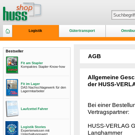
Logistik
Gütertransport
Omnibu
Bestseller
AGB
Fit am Stapler
Kompaktes Stapler-Know-how
Allgemeine Gesc
der HUSS-VERL
Fit im Lager
DAS Nachschlagewerk für den
Lagermitarbeiter
Bei einer Bestellu
Laufzettel Fahrer
Vertragspartner:
HUSS-VERLAG Gmb
Logistik Stories
Expertenwissen mit
Langhammer
Unterhaltungswert