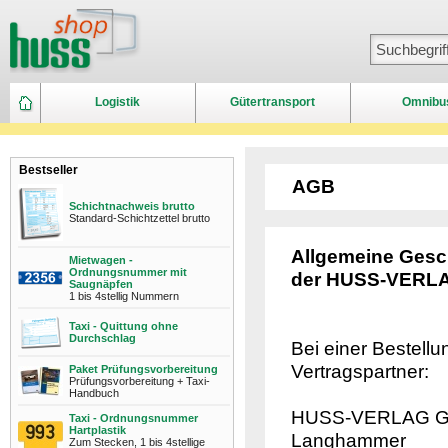
Logistik
Gütertransport
Omnibu
Bestseller
AGB
Schichtnachweis brutto
Standard-Schichtzettel brutto
Allgemeine Gesc
Mietwagen -
Ordnungsnummer mit
der HUSS-VERL
Saugnäpfen
1 bis 4stellig Nummern
Taxi - Quittung ohne
Durchschlag
Bei einer Bestellu
Vertragspartner:
Paket Prüfungsvorbereitung
Prüfungsvorbereitung + Taxi-
Handbuch
HUSS-VERLAG Gmb
Taxi - Ordnungsnummer
Hartplastik
Langhammer
Zum Stecken, 1 bis 4stellige