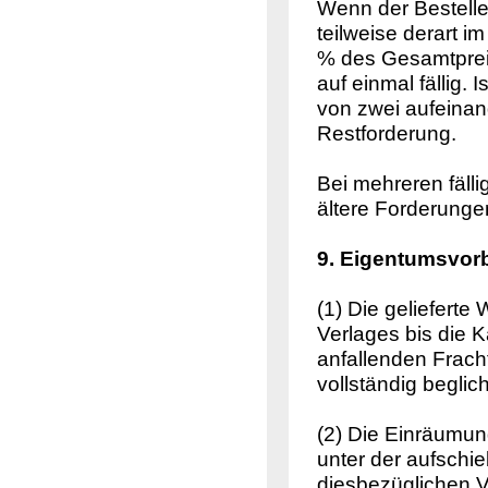
Wenn der Bestelle
teilweise derart 
% des Gesamtpreis
auf einmal fällig.
von zwei aufeinand
Restforderung.
Bei mehreren fäll
ältere Forderunge
9. Eigentumsvor
(1) Die geliefert
Verlages bis die K
anfallenden Frach
vollständig beglich
(2) Die Einräumung
unter der aufschi
diesbezüglichen V