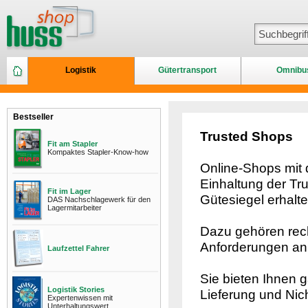
Logistik
Gütertransport
Omnibu
Bestseller
Trusted Shops
Fit am Stapler
Kompaktes Stapler-Know-how
Online-Shops mit
Einhaltung der Tru
Fit im Lager
Gütesiegel erhalt
DAS Nachschlagewerk für den
Lagermitarbeiter
Dazu gehören rech
Anforderungen an 
Laufzettel Fahrer
Sie bieten Ihnen g
Logistik Stories
Lieferung und Nich
Expertenwissen mit
Unterhaltungswert