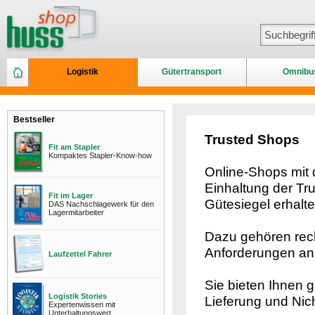
Logistik
Gütertransport
Omnibu
Bestseller
Trusted Shops
Fit am Stapler
Kompaktes Stapler-Know-how
Online-Shops mit
Einhaltung der Tru
Fit im Lager
Gütesiegel erhalt
DAS Nachschlagewerk für den
Lagermitarbeiter
Dazu gehören rech
Anforderungen an 
Laufzettel Fahrer
Sie bieten Ihnen g
Logistik Stories
Lieferung und Nich
Expertenwissen mit
Unterhaltungswert