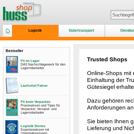
Logistik
Gütertransport
Omnibu
Bestseller
Trusted Shops
Fit im Lager
DAS Nachschlagewerk für den
Lagermitarbeiter
Online-Shops mit
Einhaltung der Tru
Laufzettel Fahrer
Gütesiegel erhalt
Dazu gehören rech
Fit beim Verpacken
Praxiswissen und Tipps für
Anforderungen an 
Verpacker, Versand- und
Lagermitarbeiter
Sie bieten Ihnen g
Logistik Stories
Lieferung und Nich
Expertenwissen mit
Unterhaltungswert