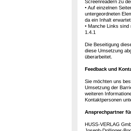
Screenreadern zu den
• Auf einzelnen Seit
untergeordneten Ele
da ein Inhalt erwarte
• Manche Links sind
1.4.1
Die Beseitigung dies
diese Umsetzung abg
überarbeitet.
Feedback und Kont
Sie möchten uns best
Umsetzung der Barrie
weiteren Information
Kontaktpersonen unt
Ansprechpartner für 
HUSS-VERLAG Gm
Joseph-Dollinger-Bo