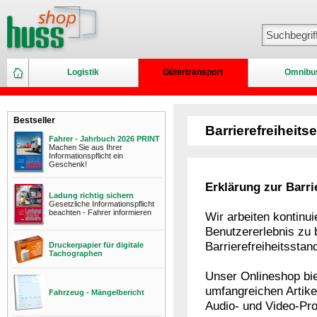
Logistik
Gütertransport
Omnibu
Bestseller
Barrierefreiheits
Fahrer - Jahrbuch 2026 PRINT
Machen Sie aus Ihrer
Informationspflicht ein
Geschenk!
Erklärung zur Barr
Ladung richtig sichern
Gesetzliche Informationspflicht
beachten - Fahrer informieren
Wir arbeiten kontinui
Benutzererlebnis zu 
Barrierefreiheitssta
Druckerpapier für digitale
Tachographen
Unser Onlineshop bie
umfangreichen Artike
Fahrzeug - Mängelbericht
Audio- und Video-Pr