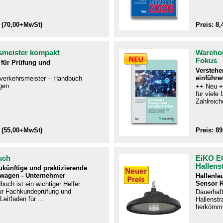
 (70,00+MwSt)
Preis: 8
smeister kompakt
Wareho
Fokus
für Prüfung und
Verstehe
einführe
ftverkehrsmeister – Handbuch
gen​
++ Neu +
für viel
Zahlreiche
 (55,00+MwSt)
Preis: 8
uch
EiKO E
Hallens
zukünftige und praktizierende
twagen - Unternehmer
Hallenle
Sensor 
uch ist ein wichtiger Helfer
r Fachkundeprüfung und
Dauerhaf
Leitfaden für ...
Hallenstra
herkömmli