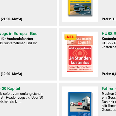
 (21,90+MwSt)
Preis: 3
wegs in Europa - Bus
HUSS Re
 für Auslandsfahrten
Kostenlo
r Busunternehmen und Ihr
HUSS - R
kostenlos
 (12,90+MwSt)
Preis: 0,
 20 Kapitel
Fahrer 
 ab sofort vom umfangreichen
Machen S
S - Reader Logistik: Über 30
ein Gesc
ücher als E ...
Das seit
hilft Ihn
Gesetzes