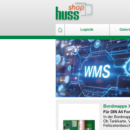
Logistik
Gütert
Bordmappe 
Für DIN A4 Fo
In der Bordmapp
Ob Tankkarte, V
Fehlzeitenbesch