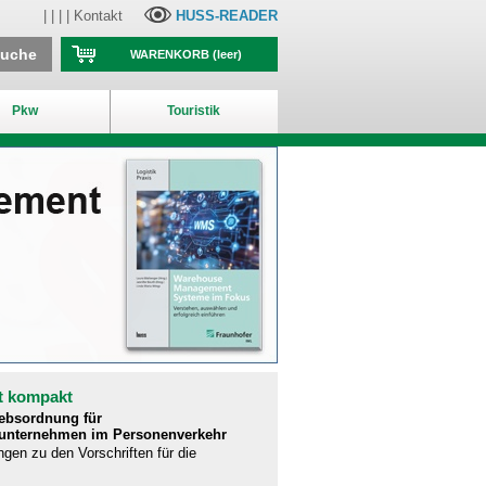
| | | |
Kontakt
HUSS-READER
suche
WARENKORB
(leer)
Pkw
Touristik
t kompakt
iebsordnung für
runternehmen im Personenverkehr
ngen zu den Vorschriften für die