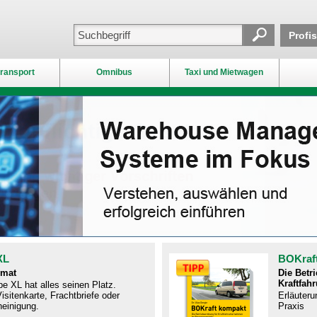
Profi
ransport
Omnibus
Taxi und Mietwagen
XL
BOKraf
rmat
Die Betr
Kraftfah
e XL hat alles seinen Platz.
isitenkarte, Frachtbriefe oder
Erläuteru
einigung.
Praxis​