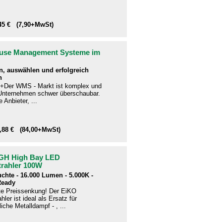
,45 € (7,90+MwSt)
use Management Systeme im
n, auswählen und erfolgreich
n
+Der WMS - Markt ist komplex und
e Unternehmen schwer überschaubar.
 Anbieter, ...
9,88 € (84,00+MwSt)
GH High Bay LED
trahler 100W
uchte - 16.000 Lumen - 5.000K -
Ready
te Preissenkung! Der EiKO
hler ist ideal als Ersatz für
che Metalldampf - , ...