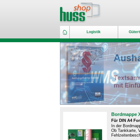
Logistik
Gütert
Bordmappe 
Für DIN A4 Fo
In der Bordmapp
Ob Tankkarte, V
Fehlzeitenbesch