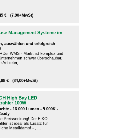
,45 € (7,90+MwSt)
use Management Systeme im
n, auswählen und erfolgreich
n
+Der WMS - Markt ist komplex und
e Unternehmen schwer überschaubar.
 Anbieter, ...
9,88 € (84,00+MwSt)
GH High Bay LED
trahler 100W
uchte - 16.000 Lumen - 5.000K -
Ready
te Preissenkung! Der EiKO
hler ist ideal als Ersatz für
che Metalldampf - , ...