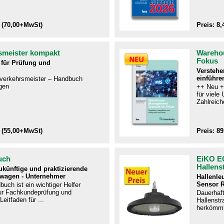
 (70,00+MwSt)
Preis: 8
smeister kompakt
Wareho
Fokus
für Prüfung und
Verstehe
einführe
ftverkehrsmeister – Handbuch
gen​
++ Neu +
für viel
Zahlreiche
 (55,00+MwSt)
Preis: 8
uch
EiKO E
Hallens
zukünftige und praktizierende
twagen - Unternehmer
Hallenle
Sensor 
uch ist ein wichtiger Helfer
r Fachkundeprüfung und
Dauerhaf
Leitfaden für ...
Hallenstra
herkömmli