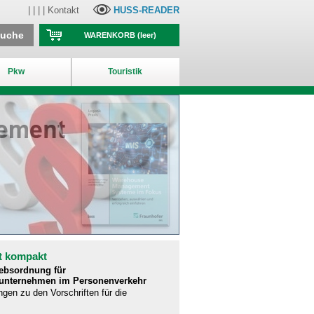
| | | |
Kontakt
HUSS-READER
suche
WARENKORB
(leer)
Pkw
Touristik
t kompakt
iebsordnung für
runternehmen im Personenverkehr
ngen zu den Vorschriften für die