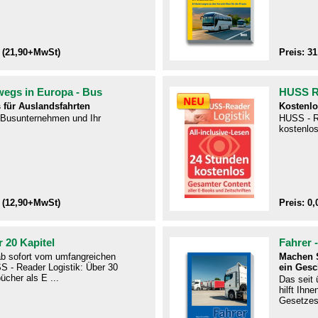
 (21,90+MwSt)
Preis: 3
wegs in Europa - Bus
HUSS Re
 für Auslandsfahrten
Kostenlo
r Busunternehmen und Ihr
HUSS - R
kostenlos
 (12,90+MwSt)
Preis: 0,
 20 Kapitel
Fahrer 
 ab sofort vom umfangreichen
Machen S
S - Reader Logistik: Über 30
ein Gesc
ücher als E ...
Das seit
hilft Ihn
Gesetzes