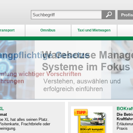
Profi
ransport
Omnibus
Taxi und Mietwagen
XL
BOKraf
rmat
Die Betr
Kraftfah
e XL hat alles seinen Platz.
isitenkarte, Frachtbriefe oder
Erläuteru
einigung.
Praxis​