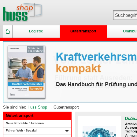
Logistik
Gütertransport
Omnibu
Sie sind hier:
Huss Shop
→ Gütertransport
Gütertransport
DiaSc
Neue Produkte / Aktionen
Archivi
Auswer
Fahrer Welt - Spezial
Tachog
Auswer