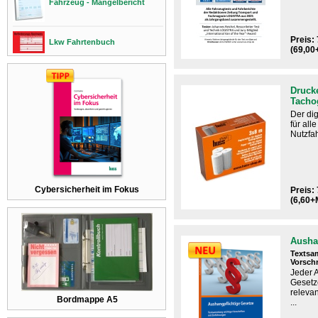
Fahrzeug - Mängelbericht
Preis: 
Lkw Fahrtenbuch
(69,00
Drucke
Tacho
Der dig
für al
Nutzfah
Cybersicherheit im Fokus
Preis: 
(6,60+
Ausha
Textsa
Vorschr
Jeder 
Gesetz
relevan
Bordmappe A5
...