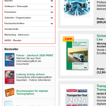
Bücher
Prüfun
Arbeits
Software / Telematik
kleinen
Formulare
Zubehör / Organisation
Preis:
(899,0
Fachzeitschriften
Sonderhefte
Marketing - Adressen
Sicher
Lkw
HUSS - Reader
Wichtig
Auslan
Bestseller
Vorab 
Ernstfal
Fahrer - Jahrbuch 2026 PRINT
Machen Sie aus Ihrer
Informationspflicht ein
Geschenk!
Preis: 
(12,90
Ladung richtig sichern
Gesetzliche Informationspflicht
beachten - Fahrer informieren
Transp
Trans
Druckerpapier für digitale
Tachographen
HUSS R
Sie les
innova
digital