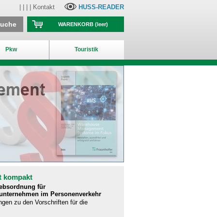
| | | |
Kontakt
HUSS-READER
suche
WARENKORB
(leer)
Pkw
Touristik
t kompakt
iebsordnung für
runternehmen im Personenverkehr
ngen zu den Vorschriften für die