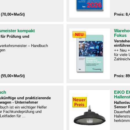
 (70,00+MwSt)
Preis: 8
smeister kompakt
Wareho
Fokus
für Prüfung und
Verstehe
einführe
ftverkehrsmeister – Handbuch
gen​
++ Neu +
für viel
Zahlreiche
 (55,00+MwSt)
Preis: 8
uch
EiKO E
Hallens
zukünftige und praktizierende
twagen - Unternehmer
Hallenle
Sensor 
uch ist ein wichtiger Helfer
r Fachkundeprüfung und
Dauerhaf
Leitfaden für ...
Hallenstra
herkömmli