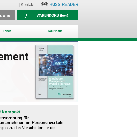
| | | |
Kontakt
HUSS-READER
suche
WARENKORB
(leer)
Pkw
Touristik
t kompakt
iebsordnung für
runternehmen im Personenverkehr
ngen zu den Vorschriften für die