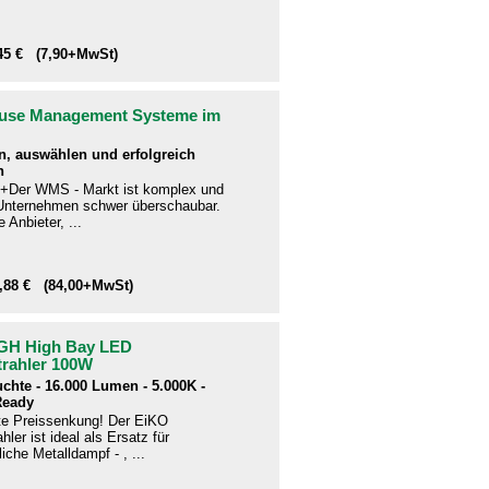
,45 € (7,90+MwSt)
use Management Systeme im
n, auswählen und erfolgreich
n
+Der WMS - Markt ist komplex und
e Unternehmen schwer überschaubar.
 Anbieter, ...
9,88 € (84,00+MwSt)
GH High Bay LED
trahler 100W
uchte - 16.000 Lumen - 5.000K -
Ready
te Preissenkung! Der EiKO
hler ist ideal als Ersatz für
che Metalldampf - , ...