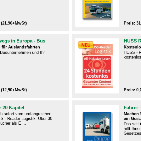
 (21,90+MwSt)
Preis: 3
wegs in Europa - Bus
HUSS Re
 für Auslandsfahrten
Kostenlo
r Busunternehmen und Ihr
HUSS - R
kostenlos
 (12,90+MwSt)
Preis: 0,
 20 Kapitel
Fahrer 
 ab sofort vom umfangreichen
Machen S
S - Reader Logistik: Über 30
ein Gesc
ücher als E ...
Das seit
hilft Ihn
Gesetzes