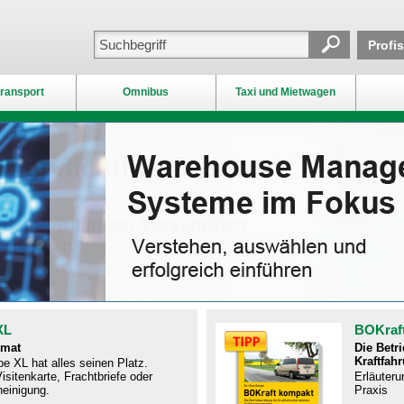
Profi
ransport
Omnibus
Taxi und Mietwagen
XL
BOKraf
rmat
Die Betr
Kraftfah
e XL hat alles seinen Platz.
isitenkarte, Frachtbriefe oder
Erläuteru
einigung.
Praxis​