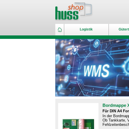
Logistik
Gütert
Bordmappe 
Für DIN A4 Fo
In der Bordmapp
Ob Tankkarte, V
Fehlzeitenbesch