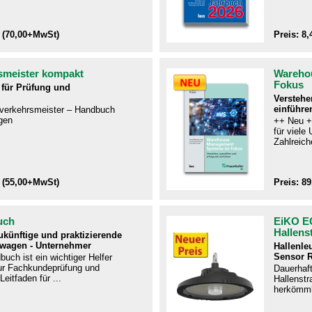
 (70,00+MwSt)
Preis: 8
smeister kompakt
Wareho
Fokus
für Prüfung und
Verstehe
einführe
ftverkehrsmeister – Handbuch
gen​
++ Neu +
für viel
Zahlreiche
 (55,00+MwSt)
Preis: 8
uch
EiKO E
Hallens
zukünftige und praktizierende
twagen - Unternehmer
Hallenle
Sensor 
uch ist ein wichtiger Helfer
r Fachkundeprüfung und
Dauerhaf
Leitfaden für ...
Hallenstra
herkömmli