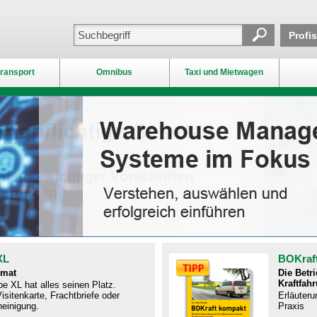
Profi
ransport
Omnibus
Taxi und Mietwagen
XL
BOKraf
rmat
Die Betr
Kraftfah
e XL hat alles seinen Platz.
isitenkarte, Frachtbriefe oder
Erläuteru
einigung.
Praxis​