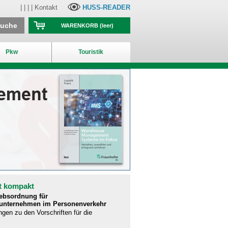
| | | |
Kontakt
HUSS-READER
suche
WARENKORB
(leer)
Pkw
Touristik
t kompakt
iebsordnung für
runternehmen im Personenverkehr
ngen zu den Vorschriften für die