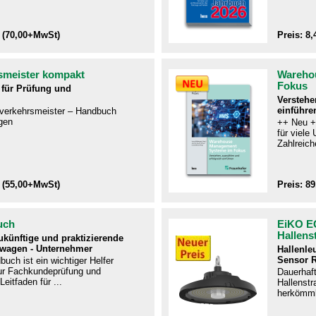
 (70,00+MwSt)
Preis: 8
smeister kompakt
Wareho
Fokus
für Prüfung und
Verstehe
einführe
ftverkehrsmeister – Handbuch
gen​
++ Neu +
für viel
Zahlreiche
 (55,00+MwSt)
Preis: 8
uch
EiKO E
Hallens
zukünftige und praktizierende
twagen - Unternehmer
Hallenle
Sensor 
uch ist ein wichtiger Helfer
r Fachkundeprüfung und
Dauerhaf
Leitfaden für ...
Hallenstra
herkömmli