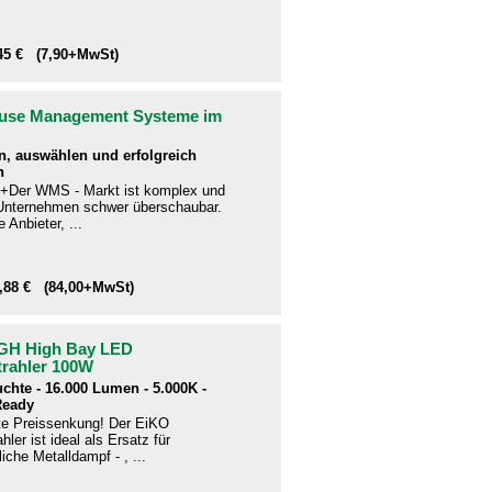
,45 € (7,90+MwSt)
use Management Systeme im
n, auswählen und erfolgreich
n
+Der WMS - Markt ist komplex und
e Unternehmen schwer überschaubar.
 Anbieter, ...
9,88 € (84,00+MwSt)
GH High Bay LED
trahler 100W
uchte - 16.000 Lumen - 5.000K -
Ready
te Preissenkung! Der EiKO
hler ist ideal als Ersatz für
che Metalldampf - , ...