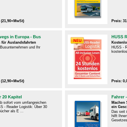
 (21,90+MwSt)
Preis: 3
wegs in Europa - Bus
HUSS Re
 für Auslandsfahrten
Kostenlo
r Busunternehmen und Ihr
HUSS - R
kostenlos
 (12,90+MwSt)
Preis: 0,
 20 Kapitel
Fahrer 
 ab sofort vom umfangreichen
Machen S
S - Reader Logistik: Über 30
ein Gesc
ücher als E ...
Das seit
hilft Ihn
Gesetzes