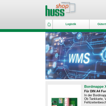
Logistik
Gütert
Bordmappe 
Für DIN A4 Fo
In der Bordmapp
Ob Tankkarte, V
Fehlzeitenbesch